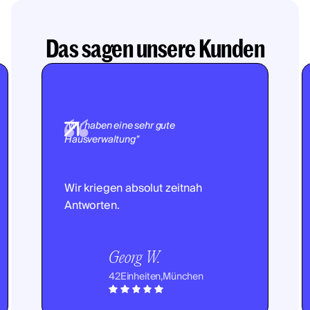
Das sagen unsere Kunden
"Wir haben eine sehr gute
Hausverwaltung"
Wir kriegen absolut zeitnah
Antworten.
Georg W.
42
Einheiten,
München