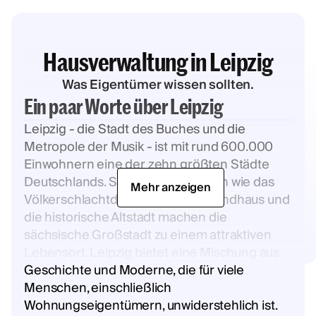
Hausverwaltung in Leipzig
Was Eigentümer wissen sollten.
Ein paar Worte über Leipzig
Leipzig - die Stadt des Buches und die
Metropole der Musik - ist mit rund 600.000
Einwohnern eine der zehn größten Städte
Deutschlands. Sehenswürdigkeiten wie das
Mehr anzeigen
Völkerschlachtdenkmal, das Gewandhaus und
die historische Altstadt machen die
sächsische Großstadt zu einem attraktiven
Lebensort. Leipzig bietet eine Mischung aus
Geschichte und Moderne, die für viele
Menschen, einschließlich
Wohnungseigentümern, unwiderstehlich ist.