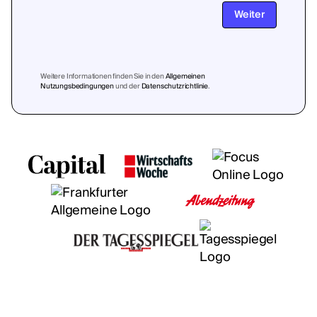
Weiter
Weitere Informationen finden Sie in den
Allgemeinen
Nutzungsbedingungen
und der
Datenschutzrichtlinie
.