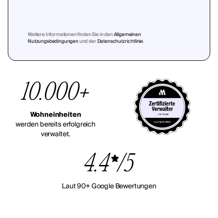
Weitere Informationen finden Sie in den
Allgemeinen
Nutzungsbedingungen
und der
Datenschutzrichtlinie
.
10.000+
Wohneinheiten
werden bereits erfolgreich
verwaltet.
4.4
/5
Laut 90+ Google Bewertungen