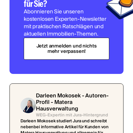
für Sie?
Abonnieren Sie unseren
kostenlosen Experten-Newsletter
mit praktischen Ratschlägen und
aktuellen Immobilien-Themen.
Jetzt anmelden und nichts
mehr verpassen!
Darleen Mokosek - Autoren-
Profil - Matera
Hausverwaltung
WEG-Expertin mit Jura-Hintergrund
Darleen Mokosek studiert Jura und schreibt
nebenbei informative Artikel für Kunden von