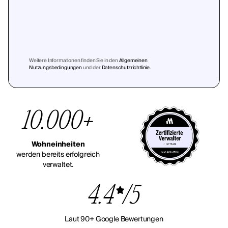
Weitere Informationen finden Sie in den
Allgemeinen
Nutzungsbedingungen
und der
Datenschutzrichtlinie
.
10.000+
Wohneinheiten
werden bereits erfolgreich
verwaltet.
4.4
/5
Laut 90+ Google Bewertungen