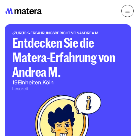
ZURÜCK
ERFAHRUNGSBERICHT VON
ANDREA M.
Entdecken Sie die
Matera-Erfahrung von
Andrea M.
19
Einheiten
,
Köln
Lesezeit ·