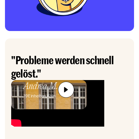
"Probleme werden schnell
gelöst."
Andrea M.
19
Einheiten,
Köln