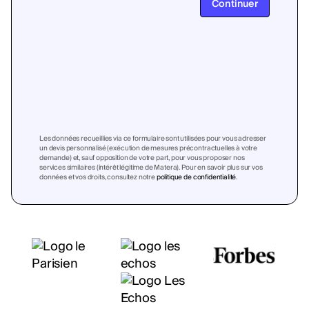
Continuer
Les données recueillies via ce formulaire sont utilisées pour vous adresser
un devis personnalisé (exécution de mesures précontractuelles à votre
demande) et, sauf opposition de votre part, pour vous proposer nos
services similaires (intérêt légitime de Matera). Pour en savoir plus sur vos
données et vos droits, consultez notre
politique de confidentialité
.