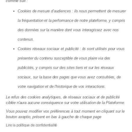
comme suit :
Cookies de mesure d’audiences : ils nous permettent de mesurer
la fréquentation et la performance de notre plateforme, y compris
Incendies dans des immeubles cet été
des données sur la manière dont vous interagissez avec nos
2026 : ce que la loi impose vraiment à
contenus.
votre syndic
Cookies réseaux sociaux et publicité : ils sont utilisés pour vous
03.08.2026
présenter du contenu susceptible de vous plaire via des
publicités, y compris sur des sites tiers et sur les réseaux
sociaux, sur la base des pages que vous avez consultées, de
votre navigation et de l'historique de vos interactions.
Le refus des cookies analytiques, de réseaux sociaux et de publicité
ciblée n'aura aucune conséquence sur votre utilisation de la Plateforme.
Vous pouvez modifier vos préférences à tout moment en cliquant sur le
bouton axeptio, présent en bas à gauche de chaque page
Lire la politique de confidentialité