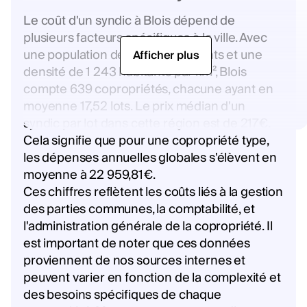
Le coût d'un syndic à Blois dépend de
plusieurs facteurs spécifiques à la ville. Avec
une population de 46 660 habitants et une
Afficher plus
densité de 1 243 habitants par km², Blois
compte 639 copropriétés, chacune ayant en
moyenne 17,52 lots. Le prix médian d'un
syndic par lot dans cette région est de 217€.
Cela signifie que pour une copropriété type,
les dépenses annuelles globales s'élèvent en
moyenne à 22 959,81€.
Ces chiffres reflètent les coûts liés à la gestion
des parties communes, la comptabilité, et
l'administration générale de la copropriété. Il
est important de noter que ces données
proviennent de nos sources internes et
peuvent varier en fonction de la complexité et
des besoins spécifiques de chaque