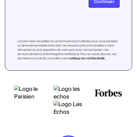
Continuer
Les données recueillies via ce formulaire sont utilisées pour vous adresser
un devis personnalisé (exécution de mesures précontractuelles à votre
demande) et, sauf opposition de votre part, pour vous proposer nos
services similaires (intérêt légitime de Matera). Pour en savoir plus sur vos
données et vos droits, consultez notre
politique de confidentialité
.