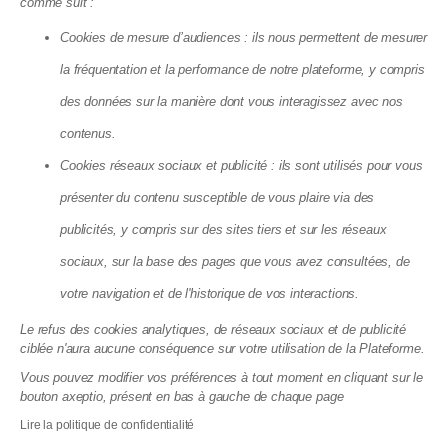
comme suit :
Cookies de mesure d’audiences : ils nous permettent de mesurer
la fréquentation et la performance de notre plateforme, y compris
des données sur la manière dont vous interagissez avec nos
contenus.
Cookies réseaux sociaux et publicité : ils sont utilisés pour vous
La taxe sur les logements vacants
présenter du contenu susceptible de vous plaire via des
double à Paris : jusqu'à 2 800 € par an
publicités, y compris sur des sites tiers et sur les réseaux
dès 2027
sociaux, sur la base des pages que vous avez consultées, de
22.07.2026
votre navigation et de l'historique de vos interactions.
Le refus des cookies analytiques, de réseaux sociaux et de publicité
ciblée n'aura aucune conséquence sur votre utilisation de la Plateforme.
Vous pouvez modifier vos préférences à tout moment en cliquant sur le
bouton axeptio, présent en bas à gauche de chaque page
Lire la politique de confidentialité