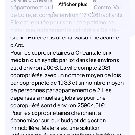
La ville d'Orléans est située dans le
Afficher plus
département du Loiret, en région Centre-Val
de Loire, et compte environ 117 026 habitants.
Elle est réputée pour son riche patrimoine
historique, notamment la cathédrale Sainte-
Croix, l'Hôtel Groslot et la Maison de Jeanne
d'Arc.
Pour les copropriétaires à Orléans, le prix
médian d'un syndic par lot dans les environs
est d'environ 200€. La ville compte 2081
copropriétés, avec un nombre moyen de lots
par copropriété de 19,33 et un nombre moyen
de personnes par appartement de 2. Les
dépenses annuelles globales pour une
copropriété sont d'environ 25904,61€.
Pour les copropriétaires cherchant à
économiser sur leur budget de gestion
immobilière, Matera est une solution