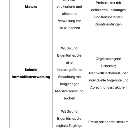
Preisstruktur mit
Matera
strukturierte und
definierten Leistungen
effiziente
und transparenten
Verwaltung vor
Zusatzleistungen
Ort wünschen
WEGs und
Eigentümer, die
Objektbezogene
eine
Honorare;
Schmid
inhabergeführte
Nachvollziehbarkeit über
Immobilienverwaltung
Verwaltung mit
individuelle Angebote un
langjähriger
Abrechnungsstrukturen
Marktverankerung
suchen
WEGs und
Eigentümer, die
Preise orientieren sich a
digitale Zugänge