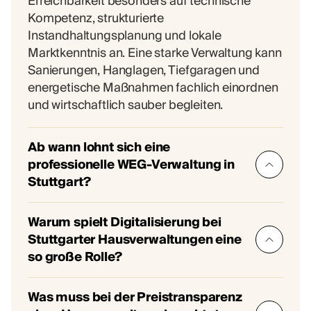
Erreichbarkeit besonders auf technische
Kompetenz, strukturierte
Instandhaltungsplanung und lokale
Marktkenntnis an. Eine starke Verwaltung kann
Sanierungen, Hanglagen, Tiefgaragen und
energetische Maßnahmen fachlich einordnen
und wirtschaftlich sauber begleiten.
Ab wann lohnt sich eine
professionelle WEG-Verwaltung in
Stuttgart?
Viele Eigentümer leben nicht dauerhaft in
Warum spielt Digitalisierung bei
Stuttgart oder besitzen mehrere Objekte. Ein
Stuttgarter Hausverwaltungen eine
digitales Kundenportal mit Zugriff auf
so große Rolle?
Protokolle, Abrechnungen, Verträge,
Beschlüsse und Kontobewegungen erleichtert
Viele Eigentümer leben nicht dauerhaft in
Was muss bei der Preistransparenz
den Überblick erheblich. Ticket-Systeme für
Stuttgart oder besitzen mehrere Objekte. Ein