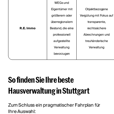
WEGs und
Eigentümer mit
Objektbezogene
größerem oder
Vergütung mit Fokus auf
überregionalem
transparente,
R.E. Immo
Bestand, die eine
rechtssichere
professionell
Abrechnungen und
aufgestellte
treuhänderische
Verwaltung
Verwaltung
bevorzugen
So finden Sie Ihre beste
Hausverwaltung in Stuttgart
Zum Schluss ein pragmatischer Fahrplan für
Ihre Auswahl: