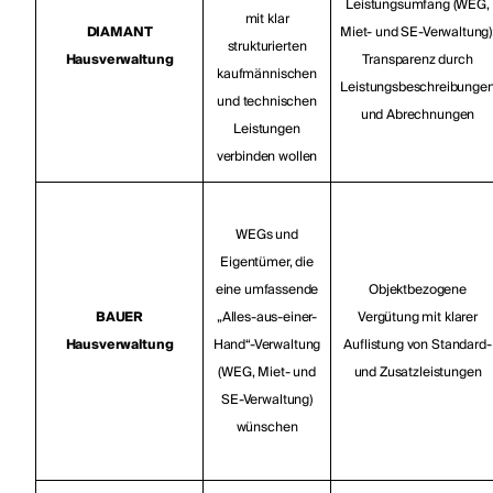
Leistungsumfang (WEG,
mit klar
DIAMANT
Miet- und SE-Verwaltung)
strukturierten
Hausverwaltung
Transparenz durch
kaufmännischen
Leistungsbeschreibunge
und technischen
und Abrechnungen
Leistungen
verbinden wollen
WEGs und
Eigentümer, die
eine umfassende
Objektbezogene
BAUER
„Alles-aus-einer-
Vergütung mit klarer
Hausverwaltung
Hand“-Verwaltung
Auflistung von Standard-
(WEG, Miet- und
und Zusatzleistungen
SE-Verwaltung)
wünschen