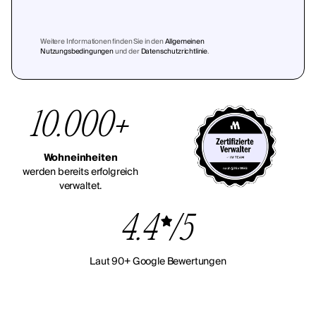
Weitere Informationen finden Sie in den
Allgemeinen
Nutzungsbedingungen
und der
Datenschutzrichtlinie
.
10.000+
Wohneinheiten
werden bereits erfolgreich
verwaltet.
4.4
/5
Laut 90+ Google Bewertungen