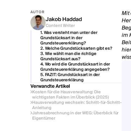
Mit
AUTOR
Jakob Haddad
Her
Content Writer
Beg
1. Was versteht man unter der
im 
Grundstücksart in der
Bei
Grundsteuererklärung?
‍2. Welche Grundstücksarten gibt es?
hie
3. Wie wählt man die richtige
wis
Grundstücksart aus?
4. Wo wird die Grundstücksart in der
Grundsteuererklärung angegeben?
5. FAZIT: Grundstücksart in der
Grundsteuererklärung
Verwandte Artikel
Kosten für die Hausverwaltung: Die
wichtigsten Fakten im Überblick (2025)
Hausverwaltung wechseln: Schritt-für-Schritt-
Anleitung
Jahresabrechnung in der WEG: Überblick für
Eigentümer