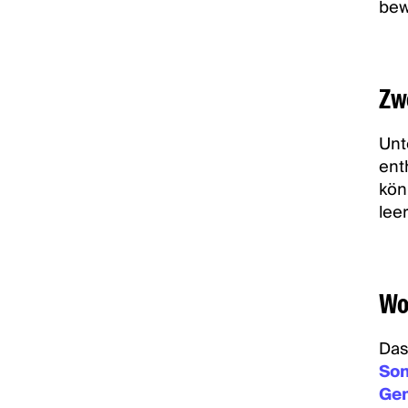
bew
Zw
Unt
ent
kön
lee
Wo
Das
Son
Gem