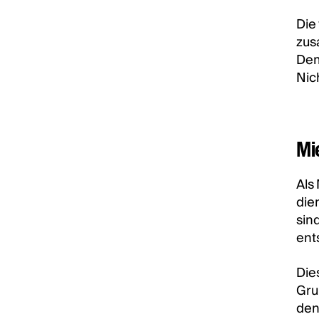
Die
zus
Dem
Nic
Mi
Als
die
sin
ent
Die
Gru
den