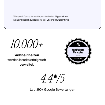
Weitere Informationen finden Sie in den
Allgemeinen
Nutzungsbedingungen
und der
Datenschutzrichtlinie
.
10.000+
Wohneinheiten
werden bereits erfolgreich
verwaltet.
4.4
/5
Laut 90+ Google Bewertungen