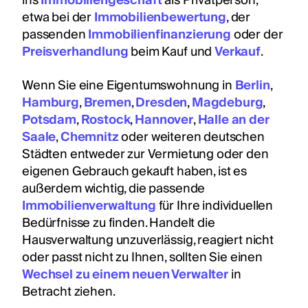
ins
Immobiliengeschäft
als Privatperson,
etwa bei der
Immobilienbewertung
, der
passenden
Immobilienfinanzierung
oder der
Preisverhandlung
beim Kauf und
Verkauf
.
Wenn Sie eine Eigentumswohnung in
Berlin
,
Hamburg
,
Bremen
,
Dresden
,
Magdeburg
,
Potsdam
,
Rostock
,
Hannover
,
Halle an der
Saale
,
Chemnitz
oder weiteren deutschen
Städten entweder zur Vermietung oder den
eigenen Gebrauch gekauft haben, ist es
außerdem wichtig, die passende
Immobilienverwaltung
für Ihre individuellen
Bedürfnisse zu finden. Handelt die
Hausverwaltung unzuverlässig, reagiert nicht
oder passt nicht zu Ihnen, sollten Sie einen
Wechsel zu einem neuen Verwalter
in
Betracht ziehen.