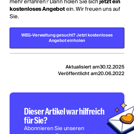
mehr erfahren? Dann holen Sie sich
jetzt ein
kostenloses Angebot
ein. Wir freuen uns auf
Sie.
WEG-Verwaltung gesucht? Jetzt kostenloses
Angebot einholen
Aktualisiert am
30.12.2025
Veröffentlicht am
20.06.2022
Dieser Artikel war hilfreich
für Sie?
Abonnieren Sie unseren