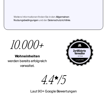
Weitere Informationen finden Sie in den
Allgemeinen
Nutzungsbedingungen
und der
Datenschutzrichtlinie
.
10.000+
Wohneinheiten
werden bereits erfolgreich
verwaltet.
4.4
/5
Laut 90+ Google Bewertungen