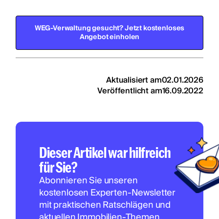
WEG-Verwaltung gesucht? Jetzt kostenloses
Angebot einholen
Aktualisiert am
02.01.2026
Veröffentlicht am
16.09.2022
Dieser Artikel war hilfreich
für Sie?
Abonnieren Sie unseren
kostenlosen Experten-Newsletter
mit praktischen Ratschlägen und
aktuellen Immobilien-Themen.