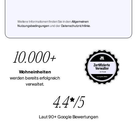
Weitere Informationen finden Sie in den
Allgemeinen
Nutzungsbedingungen
und der
Datenschutzrichtlinie
.
10.000+
Wohneinheiten
werden bereits erfolgreich
verwaltet.
4.4
/5
Laut 90+ Google Bewertungen