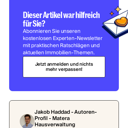
Dieser Artikel war hilfreich
für Sie?
Abonnieren Sie unseren
kostenlosen Experten-Newsletter
mit praktischen Ratschlägen und
aktuellen Immobilien-Themen.
Jetzt anmelden und nichts
mehr verpassen!
Jakob Haddad - Autoren-
Profil - Matera
Hausverwaltung