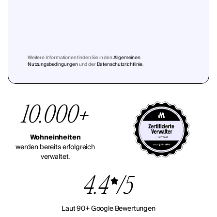
Weitere Informationen finden Sie in den
Allgemeinen
Nutzungsbedingungen
und der
Datenschutzrichtlinie
.
10.000+
Wohneinheiten
werden bereits erfolgreich
verwaltet.
4.4
/5
Laut 90+ Google Bewertungen