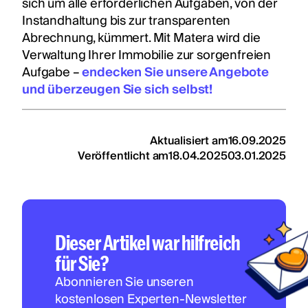
sich um alle erforderlichen Aufgaben, von der
Instandhaltung bis zur transparenten
Abrechnung, kümmert. Mit Matera wird die
Verwaltung Ihrer Immobilie zur sorgenfreien
Aufgabe –
endecken Sie unsere Angebote
und überzeugen Sie sich selbst!
Aktualisiert am
16.09.2025
Veröffentlicht am
18.04.2025
03.01.2025
Dieser Artikel war hilfreich
für Sie?
Abonnieren Sie unseren
kostenlosen Experten-Newsletter