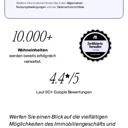
Weitere Informationen finden Sie in den
Allgemeinen
Nutzungsbedingungen
und der
Datenschutzrichtlinie
.
10.000+
Wohneinheiten
werden bereits erfolgreich
verwaltet.
4.4
/5
Laut 90+ Google Bewertungen
Werfen Sie einen Blick auf die vielfältigen
Möglichkeiten des Immobiliengeschäfts und