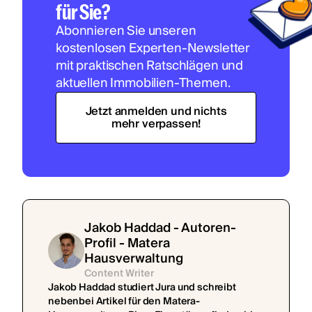
für Sie?
Abonnieren Sie unseren
kostenlosen Experten-Newsletter
mit praktischen Ratschlägen und
aktuellen Immobilien-Themen.
Jetzt anmelden und nichts
mehr verpassen!
Jakob Haddad - Autoren-
Profil - Matera
Hausverwaltung
Content Writer
Jakob Haddad studiert Jura und schreibt
nebenbei Artikel für den Matera-