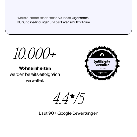
Weitere Informationen finden Sie in den
Allgemeinen
Nutzungsbedingungen
und der
Datenschutzrichtlinie
.
10.000+
Wohneinheiten
werden bereits erfolgreich
verwaltet.
4.4
/5
Laut 90+ Google Bewertungen