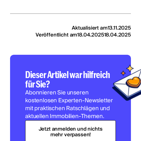
Aktualisiert am
13.11.2025
Veröffentlicht am
18.04.2025
18.04.2025
Dieser Artikel war hilfreich
für Sie?
Abonnieren Sie unseren
kostenlosen Experten-Newsletter
mit praktischen Ratschlägen und
aktuellen Immobilien-Themen.
Jetzt anmelden und nichts
mehr verpassen!