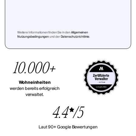
Weitere Informationen finden Sie in den
Allgemeinen
Nutzungsbedingungen
und der
Datenschutzrichtlinie
.
10.000+
Wohneinheiten
werden bereits erfolgreich
verwaltet.
4.4
/5
Laut 90+ Google Bewertungen