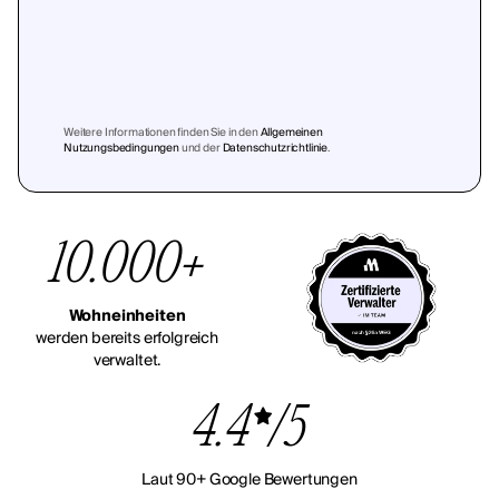
Weitere Informationen finden Sie in den
Allgemeinen
Nutzungsbedingungen
und der
Datenschutzrichtlinie
.
10.000+
Wohneinheiten
werden bereits erfolgreich
verwaltet.
4.4
/5
Laut 90+ Google Bewertungen