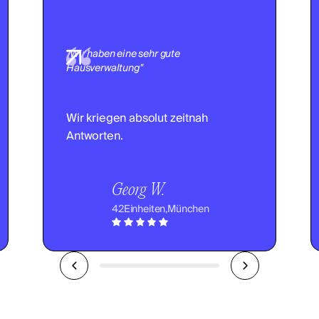
"Wir haben eine sehr gute
Hausverwaltung"
Wir kriegen absolut zeitnah
Antworten.
Georg W.
42
Einheiten,
München