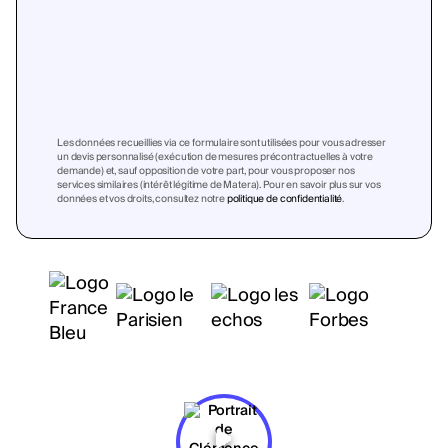
Les données recueillies via ce formulaire sont utilisées pour vous adresser
un devis personnalisé (exécution de mesures précontractuelles à votre
demande) et, sauf opposition de votre part, pour vous proposer nos
services similaires (intérêt légitime de Matera). Pour en savoir plus sur vos
données et vos droits, consultez notre
politique de confidentialité
.