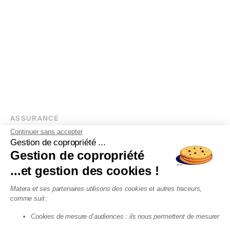
ASSURANCE
Continuer sans accepter
Tout savoir sur l'assurance
Gestion de copropriété ...
copropriété
Gestion de copropriété
...et gestion des cookies !
Matera et ses partenaires utilisons des cookies et autres traceurs,
comme suit :
Cookies de mesure d’audiences : ils nous permettent de mesurer