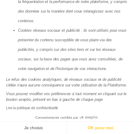
la fréquentation et la performance de notre plateforme, y compris
Transaction
des données sur la manière dont vous interagissez avec nos
Acheter un bien
Estimer un bien
contenus.
Barème d’honoraires
Syndic de copropriété
Cookies réseaux sociaux et publicité : ils sont utilisés pour vous
présenter du contenu susceptible de vous plaire via des
Offre - Syndic Local
Offre - Syndic Coopératif
publicités, y compris sur des sites tiers et sur les réseaux
Tarifs syndic
sociaux, sur la base des pages que vous avez consultées, de
Changer de syndic
Gestion Locative
votre navigation et de l'historique de vos interactions.
Tarifs Gestion locative
Le refus des cookies analytiques, de réseaux sociaux et de publicité
Déclaration fiscale
ciblée n'aura aucune conséquence sur votre utilisation de la Plateforme.
Parrainage Gestion locative
Vous pouvez modifier vos préférences à tout moment en cliquant sur le
Ressources
bouton axeptio, présent en bas à gauche de chaque page
Témoignages
Lire la politique de confidentialité
Guides Pratiques
Blog
Consentements certifiés par
Espace Presse
Histoire
Je choisis
OK pour moi
Carrière