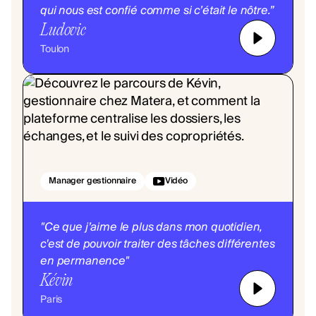
qui nous est confié comme si c’était le nôtre.”
Ludovic
Toulon
Manager gestionnaire
Vidéo
"Ce que j’aime le plus dans mon quotidien,
c'est de pouvoir traiter des tâches différentes
en permanence"
Kévin
Paris