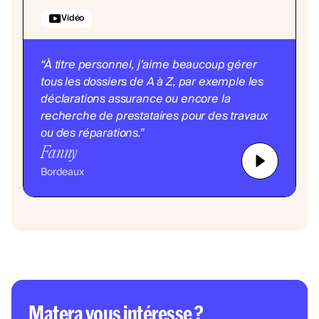
Vidéo
“À titre personnel, j’aime beaucoup gérer
tous les dossiers de A à Z, par exemple les
déclarations assurance ou encore la
recherche de prestataires pour des travaux
ou des réparations.”
‍Fanny
Bordeaux
Matera vous intéresse ?