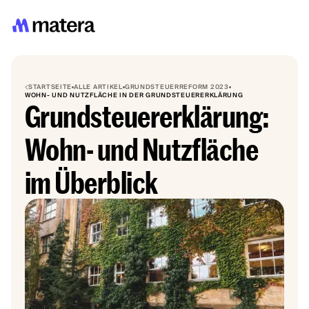
STARTSEITE
ALLE ARTIKEL
GRUNDSTEUERREFORM 2023
WOHN- UND NUTZFLÄCHE IN DER GRUNDSTEUERERKLÄRUNG
Grundsteuererklärung:
Wohn- und Nutzfläche
im Überblick