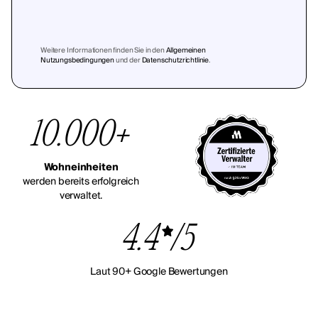
Weitere Informationen finden Sie in den
Allgemeinen
Nutzungsbedingungen
und der
Datenschutzrichtlinie
.
10.000+
Wohneinheiten
werden bereits erfolgreich
verwaltet.
4.4
/5
Laut 90+ Google Bewertungen