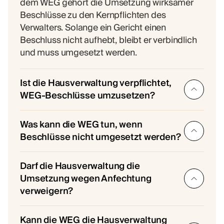
dem WEG gehört die Umsetzung wirksamer
Beschlüsse zu den Kernpflichten des
Verwalters. Solange ein Gericht einen
Beschluss nicht aufhebt, bleibt er verbindlich
und muss umgesetzt werden.
Ist die Hausverwaltung verpflichtet,
WEG-Beschlüsse umzusetzen?
Ja, die Hausverwaltung ist verpflichtet,
Was kann die WEG tun, wenn
wirksam gefasste WEG-Beschlüsse
Beschlüsse nicht umgesetzt werden?
umzusetzen. Diese Pflicht ergibt sich aus § 27
WEG als Teil der ordnungsgemäßen
Wenn die Hausverwaltung Beschlüsse nicht
Darf die Hausverwaltung die
Verwaltung. Persönliche Einschätzungen des
umsetzt, sollte die WEG schrittweise
Umsetzung wegen Anfechtung
Verwalters oderangekündigte Anfechtungen
vorgehen. Zunächst empfiehlt sich ein
verweigern?
ändern daran nichts. Eine unterlassene
schriftliches Aufforderungsschreiben mit
Umsetzung stellt eine Pflichtverletzung dar
Fristsetzung, idealerweise durch den
Nein, eine angekündigte oder laufende
und kann rechtliche Konsequenzen nach sich
Kann die WEG die Hausverwaltung
Verwaltungsbeirat. Bleibt dies erfolglos, folgen