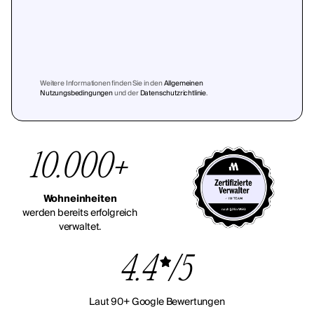
Weitere Informationen finden Sie in den
Allgemeinen
Nutzungsbedingungen
und der
Datenschutzrichtlinie
.
10.000+
Wohneinheiten
werden bereits erfolgreich
verwaltet.
4.4
/5
Laut 90+ Google Bewertungen