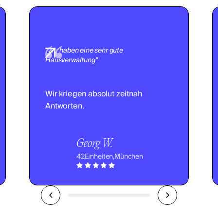
"Wir haben eine sehr gute
Hausverwaltung"
Wir kriegen absolut zeitnah
Antworten.
Georg W.
42
Einheiten,
München