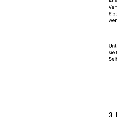
Anf
Ver
Eig
wen
Unt
sie
Sel
3.