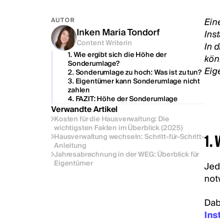
Ein
AUTOR
Inken Maria Tondorf
Ins
Content Writerin
In 
1. Wie ergibt sich die Höhe der
kön
Sonderumlage?‍
Eig
2. Sonderumlage zu hoch: Was ist zu tun?
3. Eigentümer kann Sonderumlage nicht
zahlen
4. FAZIT: Höhe der Sonderumlage
Verwandte Artikel
Kosten für die Hausverwaltung: Die
wichtigsten Fakten im Überblick (2025)
Hausverwaltung wechseln: Schritt-für-Schritt-
1.
Anleitung
Jahresabrechnung in der WEG: Überblick für
Eigentümer
Je
not
Dab
Ins