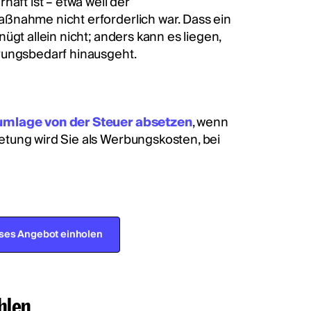
aft ist – etwa weil der
ßnahme nicht erforderlich war. Dass ein
ügt allein nicht; anders kann es liegen,
rungsbedarf hinausgeht.
mlage von der Steuer absetzen
, wenn
tung wird Sie als Werbungskosten, bei
ses Angebot einholen
hlen