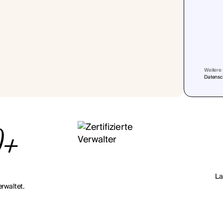
Weitere 
Datensch
0+
La
rwaltet.