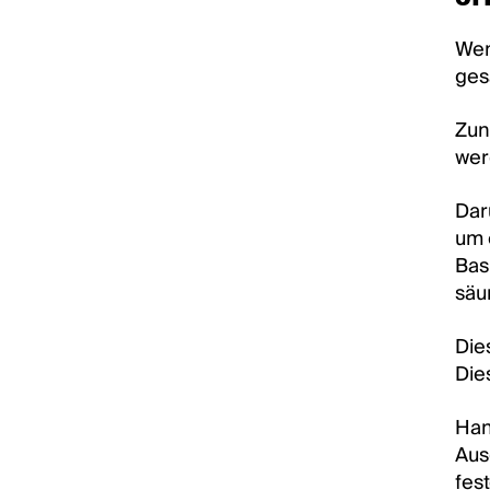
Wen
ges
Zun
wer
Dar
um 
Bas
säu
Die
Die
Han
Aus
fes