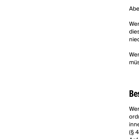
Abe
Wen
die
nie
Wen
müs
Be
Wer
ord
inn
(§ 