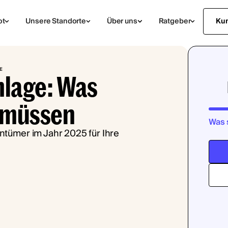
ot
Unsere Standorte
Über uns
Ratgeber
Ku
E
lage: Was
 müssen
Was 