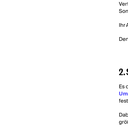
Ver
Son
Ihr
Den
2.
Es 
Uml
fes
Dab
grö