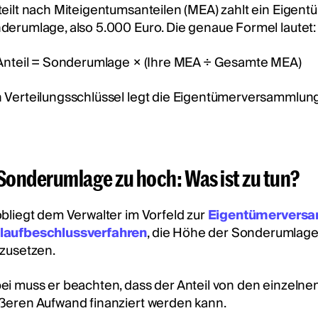
teilt nach Miteigentumsanteilen (MEA) zahlt ein Eigen
derumlage, also 5.000 Euro. Die genaue Formel lautet:
 Anteil = Sonderumlage × (Ihre MEA ÷ Gesamte MEA)
 Verteilungsschlüssel legt die Eigentümerversammlung 
 Sonderumlage zu hoch: Was ist zu tun?
obliegt dem Verwalter im Vorfeld zur
Eigentümervers
aufbeschlussverfahren
, die Höhe der Sonderumlage,
tzusetzen.
ei muss er beachten, dass der Anteil von den einzeln
ßeren Aufwand finanziert werden kann.