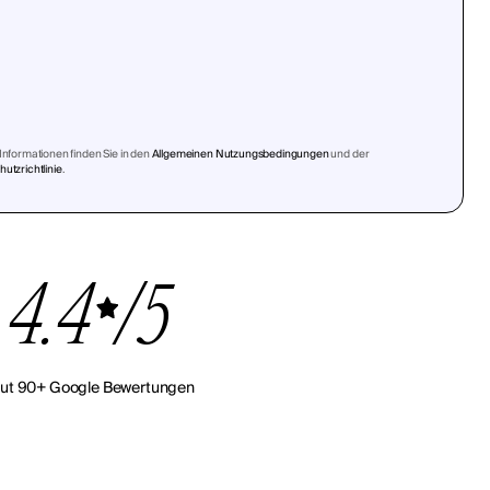
Informationen finden Sie in den
Allgemeinen Nutzungsbedingungen
und der
utzrichtlinie
.
4.4
/5
ut 90+ Google Bewertungen