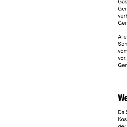
Gas
Gem
ver
Gem
All
Son
vom
vor
Gem
We
Da 
Kos
der