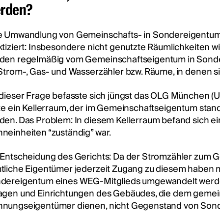
rden?
e Umwandlung von Gemeinschafts- in Sondereigentum i
ktiziert: Insbesondere nicht genutzte Räumlichkeiten 
den regelmäßig vom Gemeinschaftseigentum in Sonder
 Strom-, Gas- und Wasserzähler bzw. Räume, in denen s
 dieser Frage befasste sich jüngst das OLG München (Ur
lte ein Kellerraum, der im Gemeinschaftseigentum sta
den. Das Problem: In diesem Kellerraum befand sich ein
neinheiten “zuständig” war.
 Entscheidung des Gerichts: Da der Stromzähler zum
tliche Eigentümer jederzeit Zugang zu diesem haben mü
dereigentum eines WEG-Mitglieds umgewandelt werd
agen und Einrichtungen des Gebäudes, die dem gemei
nungseigentümer dienen, nicht Gegenstand von Sond