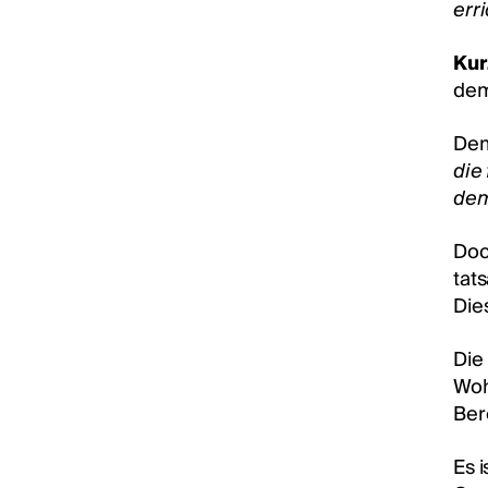
err
Kur
dem
Dem
die
dem
Doc
tat
Die
Die
Woh
Ber
Es 