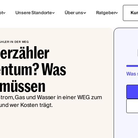
ot
Unsere Standorte
Über uns
Ratgeber
Ku
ÄHLER IN DER WEG
erzähler
entum? Was
Was 
 müssen