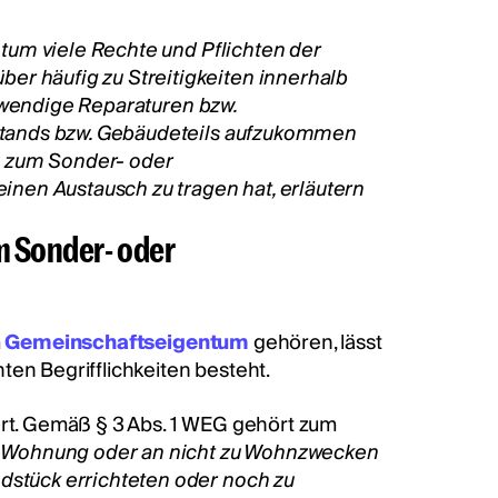
tum viele Rechte und Pflichten der
 häufig zu Streitigkeiten innerhalb
otwendige Reparaturen bzw.
stands bzw. Gebäudeteils aufzukommen
G zum Sonder- oder
nen Austausch zu tragen hat, erläutern
m Sonder- oder
m
Gemeinschaftseigentum
gehören, lässt
ten Begrifflichkeiten besteht.
ert. Gemäß § 3 Abs. 1 WEG gehört zum
n Wohnung oder an nicht zu Wohnzwecken
stück errichteten oder noch zu