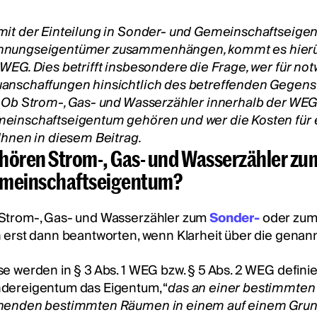
mit der Einteilung in Sonder- und Gemeinschaftseigen
nungseigentümer zusammenhängen, kommt es hierüber
 WEG. Dies betrifft insbesondere die Frage, wer für n
anschaffungen hinsichtlich des betreffenden Gegen
. Ob Strom-, Gas- und Wasserzähler innerhalb der WE
einschaftseigentum gehören und wer die Kosten für ei
 Ihnen in diesem Beitrag.
hören Strom-, Gas- und Wasserzähler zu
meinschaftseigentum?
Strom-, Gas- und Wasserzähler zum
Sonder-
oder zu
h erst dann beantworten, wenn Klarheit über die genann
se werden in § 3 Abs. 1 WEG bzw. § 5 Abs. 2 WEG defini
dereigentum das Eigentum, “
das an einer bestimmte
nenden bestimmten Räumen in einem auf einem Grund