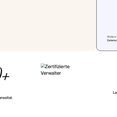
Weitere 
Datensch
0+
La
rwaltet.