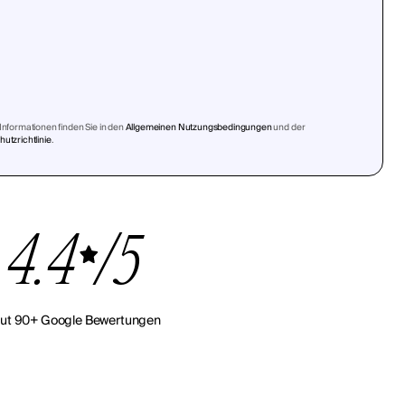
Informationen finden Sie in den
Allgemeinen Nutzungsbedingungen
und der
utzrichtlinie
.
4.4
/5
ut 90+ Google Bewertungen