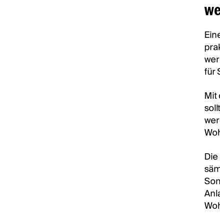
we
Ein
pra
wer
für
Mit
sol
wer
Woh
Die
säm
Son
Anl
Woh