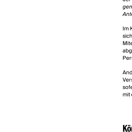
gem
Ante
Im 
sic
Mit
abg
Per
And
Ver
sof
mit
Kö