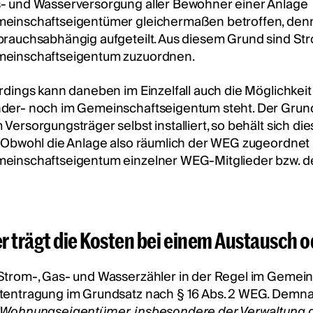
- und Wasserversorgung aller Bewohner einer Anlage au
einschaftseigentümer gleichermaßen betroffen, denn
brauchsabhängig aufgeteilt. Aus diesem Grund sind St
einschaftseigentum zuzuordnen.
erdings kann daneben im Einzelfall auch die Möglichkei
der- noch im Gemeinschaftseigentum steht. Der Grund
 Versorgungsträger selbst installiert, so behält sich di
. Obwohl die Anlage also räumlich der WEG zugeordnet is
einschaftseigentum einzelner WEG-Mitglieder bzw. d
r trägt die Kosten bei einem Austausch o
Strom-, Gas- und Wasserzähler in der Regel im Gemeins
tentragung im Grundsatz nach § 16 Abs. 2 WEG. Demn
 Wohnungseigentümer, insbesondere der Verwaltung 