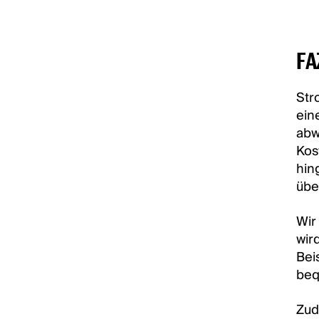
FA
Str
ein
abw
Kos
hin
übe
Wir
wir
Bei
beq
Zud