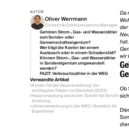
Da 
AUTOR
Oliver Werrmann
Woh
Content & Communications Manager
der
Gehören Strom-, Gas- und Wasserzähler
Neu
zum Sonder- oder
hat
Gemeinschaftseigentum?
Wer trägt die Kosten bei einem
Gem
Austausch oder in einem Schadensfall?
wir
Können Strom-, Gas- und Wasserzähler
Ge
in Sondereigentum umgewandelt
werden?
Ge
FAZIT: Verbrauchszähler in der WEG
Verwandte Artikel
Kosten für die Hausverwaltung: Die
Ob 
wichtigsten Fakten im Überblick (2025)
sic
Hausverwaltung wechseln: Schritt-für-Schritt-
Anleitung
Jahresabrechnung in der WEG: Überblick für
Die
Eigentümer
Son
die