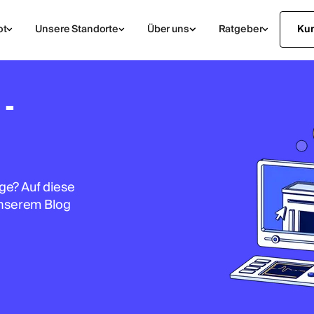
ot
Unsere Standorte
Über uns
Ratgeber
Ku
 -
ge? Auf diese
unserem Blog