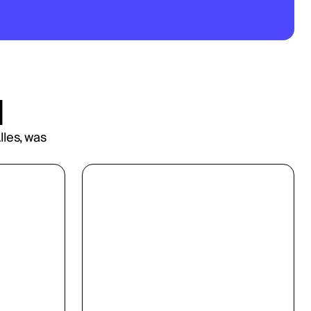
l
les, was