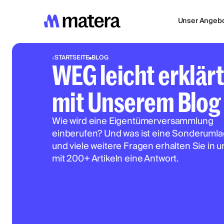
Unser Angeb
STARTSEITE
BLOG
WEG leicht erklärt
mit Unserem Blog
Wie wird eine Eigentümerversammlung
einberufen? Und was ist eine Sonderumla
und viele weitere Fragen erhalten Sie in 
mit 200+ Artikeln eine Antwort.