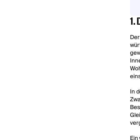
1.
Der
wür
gew
Inn
Woh
ein
In 
Zwa
Bes
Gle
ver
Ein