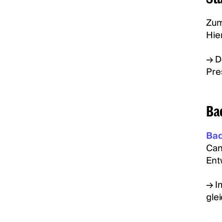
Zum
Hie
→ De
Pre
Bad
Bad
Can
Ent
→ I
gle