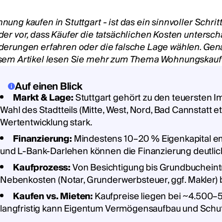
nung kaufen in Stuttgart - ist das ein sinnvoller Schr
der vor, dass Käufer die tatsächlichen Kosten unterschä
derungen erfahren oder die falsche Lage wählen. Genau
sem Artikel lesen Sie mehr zum Thema Wohnungskauf &
Auf einen Blick
Markt & Lage:
Stuttgart gehört zu den teuersten 
Wahl des Stadtteils (Mitte, West, Nord, Bad Cannstatt et
Wertentwicklung stark.
Finanzierung:
Mindestens 10–20 % Eigenkapital 
und L-Bank-Darlehen können die Finanzierung deutlic
Kaufprozess:
Von Besichtigung bis Grundbucheint
Nebenkosten (Notar, Grunderwerbsteuer, ggf. Makler) 
Kaufen vs. Mieten:
Kaufpreise liegen bei ~4.500–5
langfristig kann Eigentum Vermögensaufbau und Schut