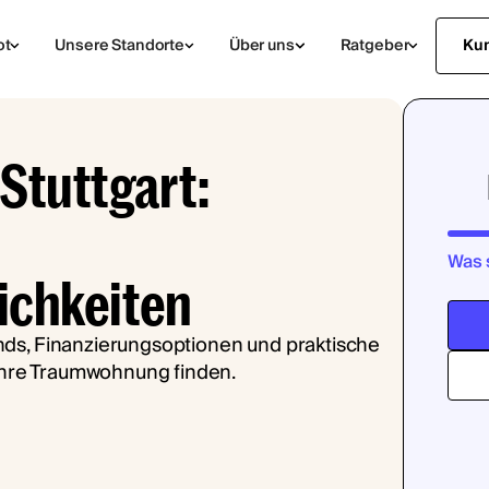
ot
Unsere Standorte
Über uns
Ratgeber
Ku
Stuttgart:
Was 
ichkeiten