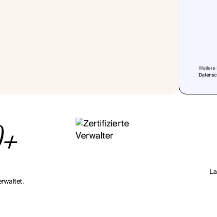
Weitere 
Datensch
0+
La
rwaltet.