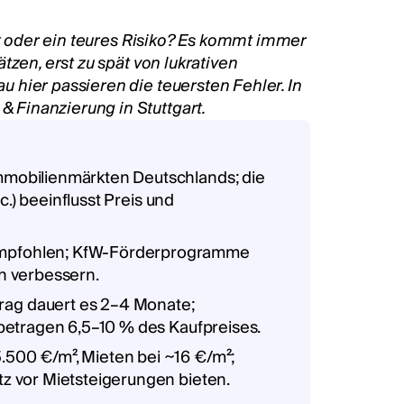
itt oder ein teures Risiko? Es kommt immer
tzen, erst zu spät von lukrativen
 hier passieren die teuersten Fehler. In
 Finanzierung in Stuttgart.
Immobilienmärkten Deutschlands; die
c.) beeinflusst Preis und
empfohlen; KfW-Förderprogramme
h verbessern.
rag dauert es 2–4 Monate;
betragen 6,5–10 % des Kaufpreises.
.500 €/m², Mieten bei ~16 €/m²;
z vor Mietsteigerungen bieten.