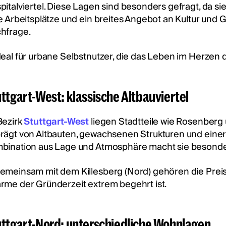
pitalviertel. Diese Lagen sind besonders gefragt, da s
le Arbeitsplätze und ein breites Angebot an Kultur und
hfrage.
deal für urbane Selbstnutzer, die das Leben im Herzen d
ttgart-West: klassische Altbauviertel
Bezirk
Stuttgart-West
liegen Stadtteile wie Rosenberg
rägt von Altbauten, gewachsenen Strukturen und einer
bination aus Lage und Atmosphäre macht sie besonders
emeinsam mit dem Killesberg (Nord) gehören die Preise
rme der Gründerzeit extrem begehrt ist.
uttgart-Nord: unterschiedliche Wohnlagen