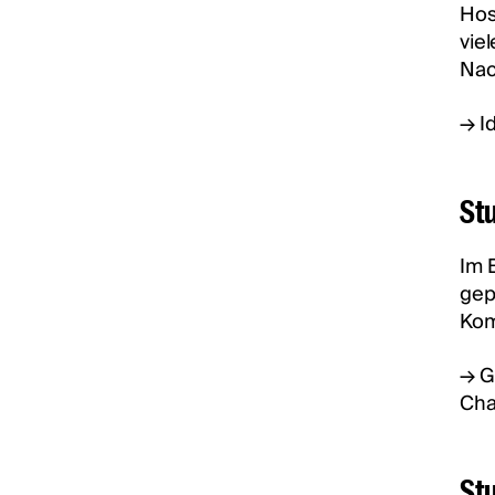
Hos
vie
Nac
→ I
Stu
Im 
gep
Kom
→ G
Cha
St