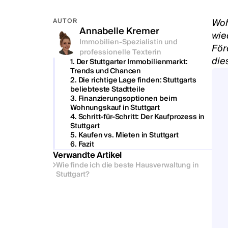
Woh
AUTOR
Annabelle Kremer
wie
Immobilien-Spezialistin und
För
professionelle Texterin
die
1. Der Stuttgarter Immobilienmarkt:
Trends und Chancen
2. Die richtige Lage finden: Stuttgarts
beliebteste Stadtteile
3. Finanzierungsoptionen beim
Wohnungskauf in Stuttgart
4. Schritt-für-Schritt: Der Kaufprozess in
Stuttgart
5. Kaufen vs. Mieten in Stuttgart
6. Fazit
Verwandte Artikel
Wie finde ich die beste Hausverwaltung in
Stuttgart?