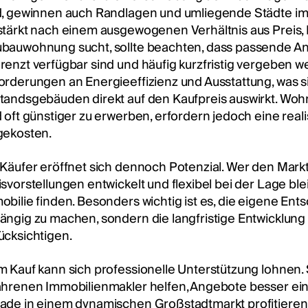
d, gewinnen auch Randlagen und umliegende Städte i
stärkt nach einem ausgewogenen Verhältnis aus Preis, I
bauwohnung sucht, sollte beachten, dass passende A
renzt verfügbar sind und häufig kurzfristig vergeben we
orderungen an Energieeffizienz und Ausstattung, was s
tandsgebäuden direkt auf den Kaufpreis auswirkt. Wo
d oft günstiger zu erwerben, erfordern jedoch eine real
gekosten.
 Käufer eröffnet sich dennoch Potenzial. Wer den Mark
isvorstellungen entwickelt und flexibel bei der Lage ble
obilie finden. Besonders wichtig ist es, die eigene Ent
ängig zu machen, sondern die langfristige Entwicklung
ücksichtigen.
m Kauf kann sich professionelle Unterstützung lohnen.
ahrenen Immobilienmakler helfen, Angebote besser ei
ade in einem dynamischen Großstadtmarkt profitieren K