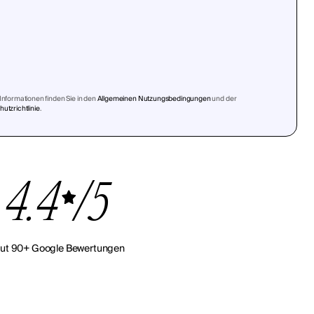
Informationen finden Sie in den
Allgemeinen Nutzungsbedingungen
und der
utzrichtlinie
.
4.4
/5
ut 90+ Google Bewertungen