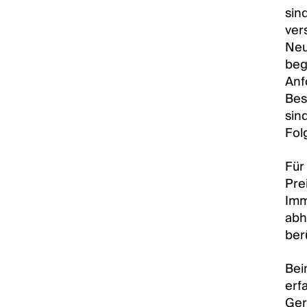
sin
ver
Neu
beg
Anf
Bes
sin
Fol
Für
Pre
Imm
abh
ber
Bei
erf
Ger