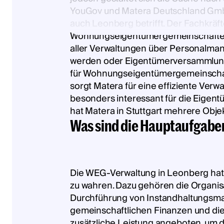
YouGov und Matera Deutschland GmbH 
auch Leonberg betrifft. Der Fachkräf
Wohnungseigentümergemeinschaften 
aller Verwaltungen über Personalmang
werden oder Eigentümerversammlunge
für Wohnungseigentümergemeinschaf
sorgt Matera für eine effiziente Ver
besonders interessant für die Eige
hat Matera in Stuttgart mehrere Objek
Was sind die Hauptaufgabe
Die WEG-Verwaltung in Leonberg hat 
zu wahren. Dazu gehören die Organis
Durchführung von Instandhaltungsma
gemeinschaftlichen Finanzen und die
zusätzliche Leistung angeboten, um