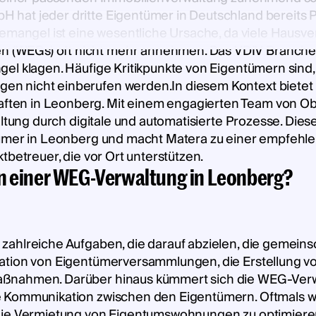
hat jeder dritte Eigentümer in Deutschland bereits 
temangel ist eine wesentliche Ursache, da viele Hausve
(WEGs) oft nicht mehr annehmen. Das VDIV Branche
el klagen. Häufige Kritikpunkte von Eigentümern sind
n nicht einberufen werden.In diesem Kontext bietet
ten in Leonberg. Mit einem engagierten Team von O
waltung durch digitale und automatisierte Prozesse. D
ntümer in Leonberg und macht Matera zu einer empfeh
tbetreuer, die vor Ort unterstützen.
n einer WEG-Verwaltung in Leonberg?
zahlreiche Aufgaben, die darauf abzielen, die gemein
ation von Eigentümerversammlungen, die Erstellung vo
ßnahmen. Darüber hinaus kümmert sich die WEG-Verw
 Kommunikation zwischen den Eigentümern. Oftmals wi
 die Vermietung von Eigentumswohnungen zu optimiere