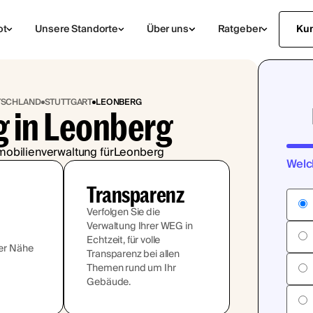
ot
Unsere Standorte
Über uns
Ratgeber
Ku
TSCHLAND
STUTTGART
LEONBERG
 in Leonberg
obilienverwaltung für
Leonberg
Welc
Transparenz
Verfolgen Sie die
Verwaltung Ihrer WEG in
Echtzeit, für volle
rer Nähe
Transparenz bei allen
Themen rund um Ihr
Gebäude.