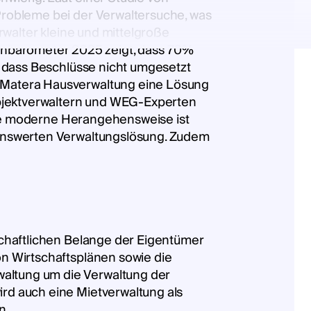
Probleme bei der Verwaltersuche, was
rwalter kleine und mittelgroße
nbarometer 2025 zeigt, dass 70%
, dass Beschlüsse nicht umgesetzt
 Matera Hausverwaltung eine Lösung
bjektverwaltern und WEG-Experten
iese moderne Herangehensweise ist
lenswerten Verwaltungslösung. Zudem
schaftlichen Belange der Eigentümer
n Wirtschaftsplänen sowie die
altung um die Verwaltung der
rd auch eine Mietverwaltung als
n.