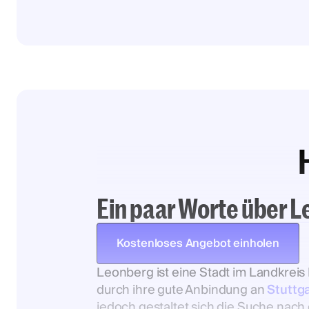
Ein paar Worte über 
Kostenloses Angebot einholen
Leonberg ist eine Stadt im Landkreis
durch ihre gute Anbindung an
Stuttga
jedoch gestaltet sich die Suche nac