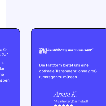
h für
"Die Unterstützung war schon super."
tig!"
nt,
Die Plattform bietet uns eine
der
optimale Transparenz, ohne groß
che
rumfragen zu müssen.
 haben
Armin K.
14
Einheiten,
Darmstadt