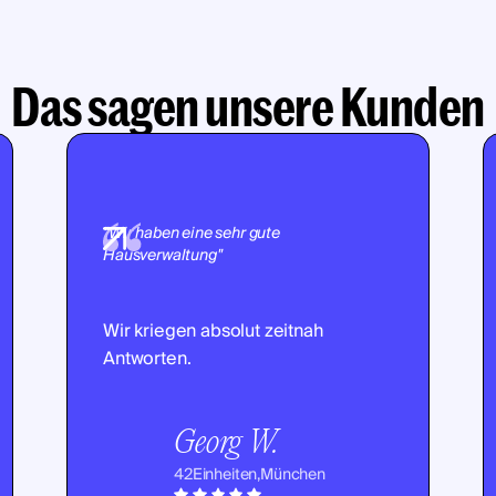
Das sagen unsere Kunden
"Wir haben eine sehr gute
Hausverwaltung"
Wir kriegen absolut zeitnah
Antworten.
Georg W.
42
Einheiten,
München