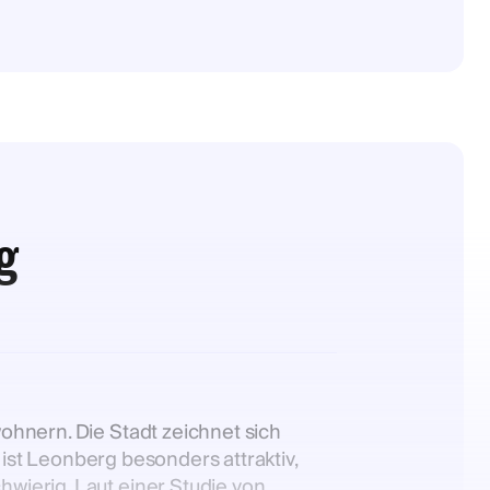
g
ohnern. Die Stadt zeichnet sich
r ist Leonberg besonders attraktiv,
wierig. Laut einer Studie von