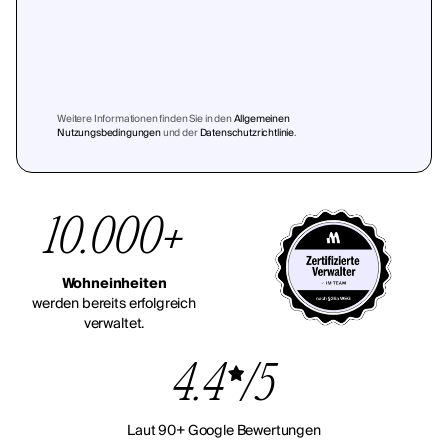
Weitere Informationen finden Sie in den
Allgemeinen
Nutzungsbedingungen
und der
Datenschutzrichtlinie
.
10.000+
Wohneinheiten
werden bereits erfolgreich
verwaltet.
4.4
/5
Laut 90+ Google Bewertungen