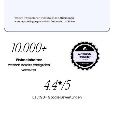
Weitere Informationen finden Sie in den
Allgemeinen
Nutzungsbedingungen
und der
Datenschutzrichtlinie
.
10.000+
Wohneinheiten
werden bereits erfolgreich
verwaltet.
4.4
/5
Laut 90+ Google Bewertungen