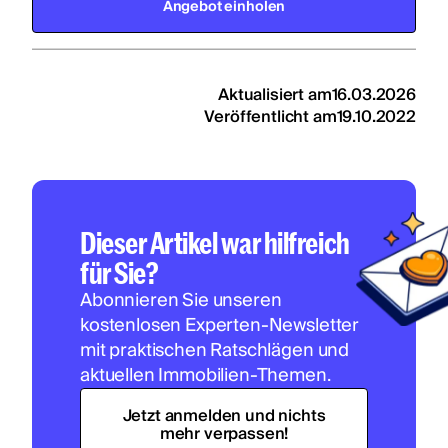
Angebot einholen
Aktualisiert am
16.03.2026
Veröffentlicht am
19.10.2022
Dieser Artikel war hilfreich
für Sie?
Abonnieren Sie unseren
kostenlosen Experten-Newsletter
mit praktischen Ratschlägen und
aktuellen Immobilien-Themen.
Jetzt anmelden und nichts
mehr verpassen!