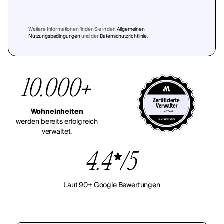
Weitere Informationen finden Sie in den
Allgemeinen
Nutzungsbedingungen
und der
Datenschutzrichtlinie
.
10.000+
Wohneinheiten
werden bereits erfolgreich
verwaltet.
4.4
/5
Laut 90+ Google Bewertungen