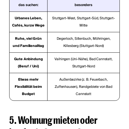
das suchen:
besonders
Urbanes Leben,
Stuttgart-West, Stuttgart-Süd, Stuttgart-
Cafés, kurze Wege
Mitte
Ruhe, viel Grün
Degerloch, Sillenbuch, Möhringen,
und Familienalltag
Killesberg (Stuttgart-Nord)
Gute Anbindung
Vaihingen (Uni-Nähe), Bad Cannstatt,
(Beruf / Uni)
Stuttgart-Nord
Etwas mehr
Außenbezirke (z. B. Feuerbach,
Flexibilität beim
Zuffenhausen), Randgebiete von Bad
Budget
Cannstatt
5. Wohnung mieten oder