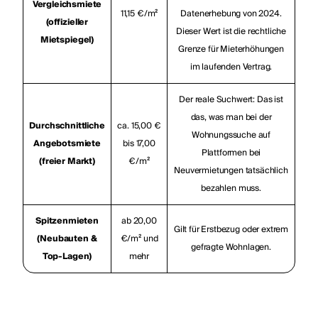
Vergleichsmiete
11,15 €/m²
Datenerhebung von 2024.
(offizieller
Dieser Wert ist die rechtliche
Mietspiegel)
Grenze für Mieterhöhungen
im laufenden Vertrag.
Der reale Suchwert: Das ist
das, was man bei der
Durchschnittliche
ca. 15,00 €
Wohnungssuche auf
Angebotsmiete
bis 17,00
Plattformen bei
(freier Markt)
€/m²
Neuvermietungen tatsächlich
bezahlen muss.
Spitzenmieten
ab 20,00
Gilt für Erstbezug oder extrem
(Neubauten &
€/m² und
gefragte Wohnlagen.
Top-Lagen)
mehr