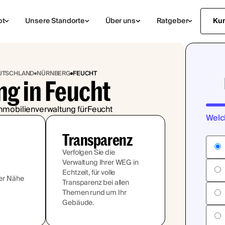
ot
Unsere Standorte
Über uns
Ratgeber
Ku
EUTSCHLAND
NÜRNBERG
FEUCHT
g in Feucht
mmobilienverwaltung für
Feucht
Welc
Transparenz
Verfolgen Sie die
Verwaltung Ihrer WEG in
Echtzeit, für volle
rer Nähe
Transparenz bei allen
Themen rund um Ihr
Gebäude.