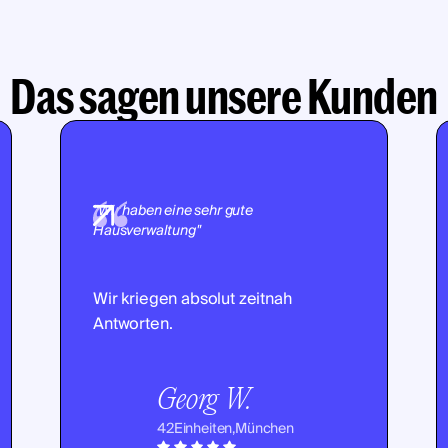
Das sagen unsere Kunden
"Wir haben eine sehr gute
Hausverwaltung"
Wir kriegen absolut zeitnah
Antworten.
Georg W.
42
Einheiten,
München