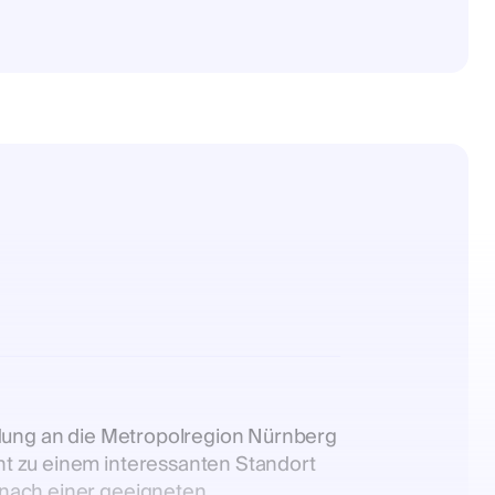
ndung an die Metropolregion Nürnberg
ht zu einem interessanten Standort
 nach einer geeigneten