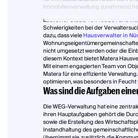
Immobilienverwaltung zunehmend he
Laut einer Studie von YouGov und Ma
Schwierigkeiten bei der Verwaltersuch
dazu, dass viele
Hausverwalter in Nü
Wohnungseigentümergemeinschaften 
nicht umgesetzt werden oder die Einb
diesem Kontext bietet Matera Haus
Mit einem engagierten Team von Obj
Matera für eine effiziente Verwaltung
optimieren, was besonders in Feucht vo
Was sind die Aufgaben ein
Die WEG-Verwaltung hat eine zentral
ihren Hauptaufgaben gehört die Dur
sowie die Erstellung des Wirtschaft
Instandhaltung des gemeinschaftlich
übernimmt sie zusätzlich die Kommun