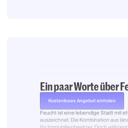
Ein paar Worte über F
Kostenloses Angebot einholen
Feucht ist eine lebendige Stadt mit 
auszeichnet. Die Kombination aus lä
für Immobilienbesitzer. Doch währen