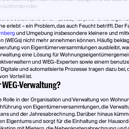
rausfordernder.
tera Deutschland GmbH (2022) hat jeder dritte Eigentü
e erlebt – ein Problem, das auch Feucht betrifft. Der 
rnberg
und Umgebung insbesondere kleinere und mitt
(WEGs) nicht mehr annehmen können. Häufig beklage
erufung von Eigentümerversammlungen ausbleibt, was d
verwaltung eine Lösung für Wohnungseigentümergemei
ektverwaltern und WEG-Experten sowie einem benutzer
. Digitale und automatisierte Prozesse tragen dazu bei
n Vorteil ist.
er WEG-Verwaltung?
e Rolle in der Organisation und Verwaltung von Woh
chführung von Eigentümerversammlungen, die Verwalt
splans und der Jahresabrechnung. Darüber hinaus kümm
en Eigentums und sorgt für die Einhaltung der Hauso
ikation mit Mietern, die Nebenkostenabrechnung und d