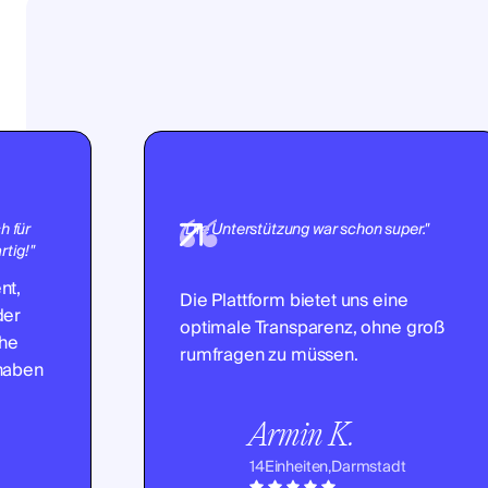
h für
"Die Unterstützung war schon super."
tig!"
nt,
Die Plattform bietet uns eine
der
optimale Transparenz, ohne groß
che
rumfragen zu müssen.
 haben
Armin K.
14
Einheiten,
Darmstadt