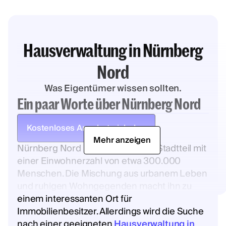
Hausverwaltung in Nürnberg
Nord
Was Eigentümer wissen sollten.
Ein paar Worte über Nürnberg Nord
Kostenloses Angebot einholen
Mehr anzeigen
Nürnberg Nord ist ein lebendiger Stadtteil mit
einer Einwohnerzahl von etwa 300.000
Menschen. Die Mischung aus urbanem Leben
und ruhigen Wohngegenden macht ihn zu
einem interessanten Ort für
Immobilienbesitzer. Allerdings wird die Suche
nach einer geeigneten
Hausverwaltung in