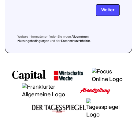
Weiter
Weitere Informationen finden Sie in den
Allgemeinen
Nutzungsbedingungen
und der
Datenschutzrichtlinie
.