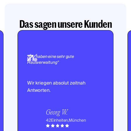
Das sagen unsere Kunden
"Wir haben eine sehr gute
Hausverwaltung"
Wir kriegen absolut zeitnah
Antworten.
Georg W.
42
Einheiten,
München