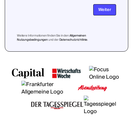
Weiter
Weitere Informationen finden Sie in den
Allgemeinen
Nutzungsbedingungen
und der
Datenschutzrichtlinie
.