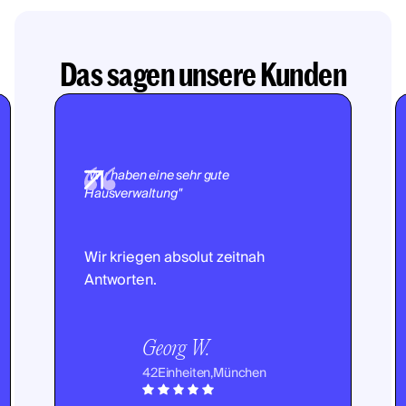
Das sagen unsere Kunden
"Wir haben eine sehr gute
Hausverwaltung"
Wir kriegen absolut zeitnah
Antworten.
Georg W.
42
Einheiten,
München