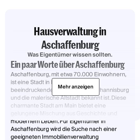
Hausverwaltung in
Aschaffenburg
Was Eigentümer wissen sollten.
Ein paar Worte über Aschaffenburg
Aschaffenburg, mit etwa 70.000 Einwohnern,
ist eine Stadt in Bayern, die für ihre
Mehr anzeigen
beeindruckende Schlossanlage Johannisburg
und die malerische Altstadt bekannt ist. Diese
charmante Stadt am Main bietet eine
gelungene Mischung aus Geschichte und
modernem Leben. Für Eigentümer in
Aschaffenburg wird die Suche nach einer
geeigneten Immobilienverwaltung