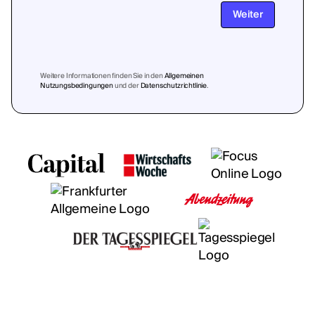
Weiter
Weitere Informationen finden Sie in den
Allgemeinen
Nutzungsbedingungen
und der
Datenschutzrichtlinie
.