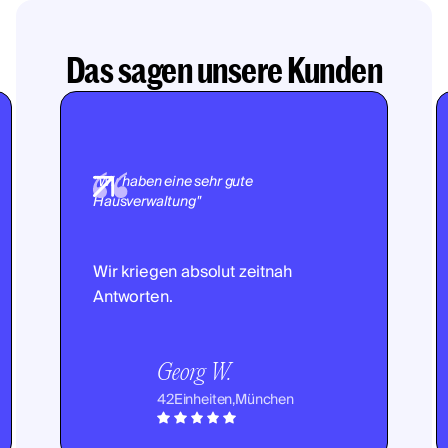
Das sagen unsere Kunden
"Wir haben eine sehr gute
Hausverwaltung"
Wir kriegen absolut zeitnah
Antworten.
Georg W.
42
Einheiten,
München