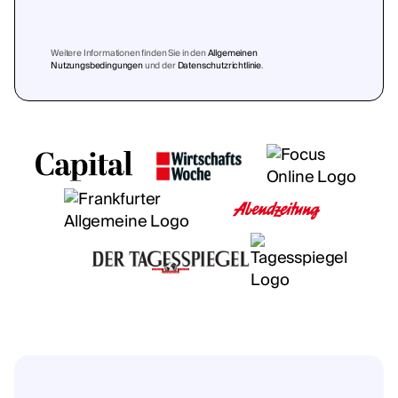
Weitere Informationen finden Sie in den
Allgemeinen
Nutzungsbedingungen
und der
Datenschutzrichtlinie
.