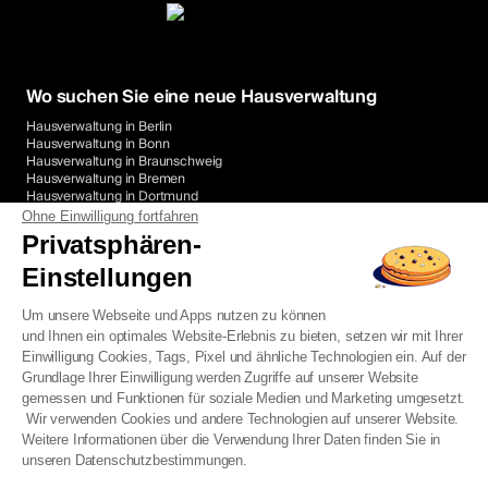
Wo suchen Sie eine neue Hausverwaltung
Hausverwaltung in Berlin
Hausverwaltung in Bonn
Hausverwaltung in Braunschweig
Hausverwaltung in Bremen
Hausverwaltung in Dortmund
Hausverwaltung in Duisburg
Ohne Einwilligung fortfahren
Hausverwaltung in Düsseldorf
Privatsphären-
Hausverwaltung in Essen
Hausverwaltung in Frankfurt am Main
Einstellungen
Hausverwaltung in Freiburg im Breisgau
Hausverwaltung in Hamburg
Um unsere Webseite und Apps nutzen zu können
Hausverwaltung in Hannover
Hausverwaltung in Heidelberg
und Ihnen ein optimales Website-Erlebnis zu bieten, setzen wir mit Ihrer
Hausverwaltung in Karlsruhe
Einwilligung Cookies, Tags, Pixel und ähnliche Technologien ein. Auf der
Hausverwaltung in Köln
Grundlage Ihrer Einwilligung werden Zugriffe auf unserer Website
Hausverwaltung in Leipzig
gemessen und Funktionen für soziale Medien und Marketing umgesetzt.
Hausverwaltung in Mannheim
Wir verwenden Cookies und andere Technologien auf unserer Website.
Hausverwaltung in München
Hausverwaltung in Offenbach am Main
Weitere Informationen über die Verwendung Ihrer Daten finden Sie in
Hausverwaltung in Potsdam
unseren Datenschutzbestimmungen.
Hausverwaltung in Stuttgart