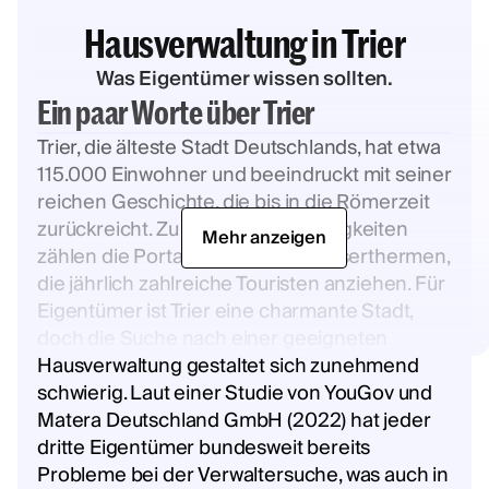
Hausverwaltung in Trier
Was Eigentümer wissen sollten.
Ein paar Worte über Trier
Trier, die älteste Stadt Deutschlands, hat etwa
115.000 Einwohner und beeindruckt mit seiner
reichen Geschichte, die bis in die Römerzeit
zurückreicht. Zu den Sehenswürdigkeiten
Mehr anzeigen
zählen die Porta Nigra und die Kaiserthermen,
die jährlich zahlreiche Touristen anziehen. Für
Eigentümer ist Trier eine charmante Stadt,
doch die Suche nach einer geeigneten
Hausverwaltung gestaltet sich zunehmend
schwierig. Laut einer Studie von YouGov und
Matera Deutschland GmbH (2022) hat jeder
dritte Eigentümer bundesweit bereits
Probleme bei der Verwaltersuche, was auch in