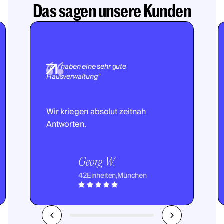
Das sagen unsere Kunden
"Wir haben eine sehr gute
Hausverwaltung"
Wir kriegen absolut zeitnah
Antworten.
Georg W.
42
Einheiten,
München