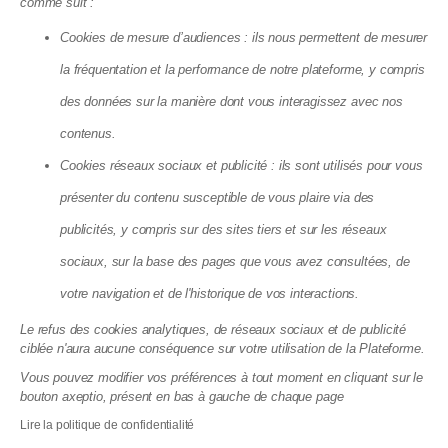
comme suit :
22.07.2026
Cookies de mesure d’audiences : ils nous permettent de mesurer
la fréquentation et la performance de notre plateforme, y compris
des données sur la manière dont vous interagissez avec nos
contenus.
Cookies réseaux sociaux et publicité : ils sont utilisés pour vous
présenter du contenu susceptible de vous plaire via des
publicités, y compris sur des sites tiers et sur les réseaux
sociaux, sur la base des pages que vous avez consultées, de
Copropriété en faillite à Marseille : le
votre navigation et de l'historique de vos interactions.
signal d'alarme que tout
Le refus des cookies analytiques, de réseaux sociaux et de publicité
ciblée n'aura aucune conséquence sur votre utilisation de la Plateforme.
copropriétaire doit connaître
Vous pouvez modifier vos préférences à tout moment en cliquant sur le
13.07.2026
bouton axeptio, présent en bas à gauche de chaque page
Lire la politique de confidentialité