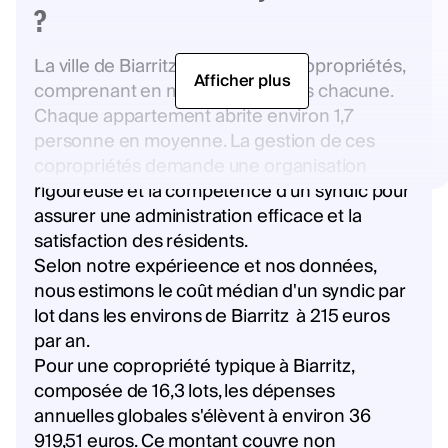
?
La ville de Biarritz compte 1 327 copropriétés,
Afficher plus
comprenant en moyenne 16,3 lots chacune.
Chaque appartement abrite environ 1,7
personne en moyenne. La gestion de ces
copropriétés demande une organisation
rigoureuse et la compétence d'un syndic pour
assurer une administration efficace et la
satisfaction des résidents.
Selon notre expérieence et nos données,
nous estimons le coût médian d'un syndic par
lot dans les environs de Biarritz à 215 euros
par an.
Pour une copropriété typique à Biarritz,
composée de 16,3 lots, les dépenses
annuelles globales s'élèvent à environ 36
919,51 euros. Ce montant couvre non