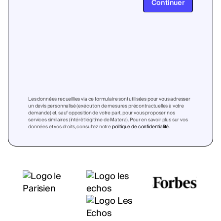
Continuer
Les données recueillies via ce formulaire sont utilisées pour vous adresser
un devis personnalisé (exécution de mesures précontractuelles à votre
demande) et, sauf opposition de votre part, pour vous proposer nos
services similaires (intérêt légitime de Matera). Pour en savoir plus sur vos
données et vos droits, consultez notre
politique de confidentialité
.