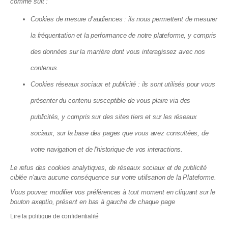
comme suit :
Marseille vote de nouvelles
Cookies de mesure d’audiences : ils nous permettent de mesurer
subventions contre les copropriétés
la fréquentation et la performance de notre plateforme, y compris
dégradées : ce qui change pour vous
des données sur la manière dont vous interagissez avec nos
13.07.2026
contenus.
Cookies réseaux sociaux et publicité : ils sont utilisés pour vous
présenter du contenu susceptible de vous plaire via des
publicités, y compris sur des sites tiers et sur les réseaux
sociaux, sur la base des pages que vous avez consultées, de
votre navigation et de l'historique de vos interactions.
Le refus des cookies analytiques, de réseaux sociaux et de publicité
ciblée n'aura aucune conséquence sur votre utilisation de la Plateforme.
Vous pouvez modifier vos préférences à tout moment en cliquant sur le
bouton axeptio, présent en bas à gauche de chaque page
Éco-rénovons Paris+ : l'aide qui
Lire la politique de confidentialité
finance jusqu'à 35 % de vos travaux