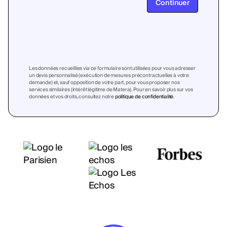
Continuer
Les données recueillies via ce formulaire sont utilisées pour vous adresser
un devis personnalisé (exécution de mesures précontractuelles à votre
demande) et, sauf opposition de votre part, pour vous proposer nos
services similaires (intérêt légitime de Matera). Pour en savoir plus sur vos
données et vos droits, consultez notre
politique de confidentialité
.