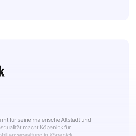
k
nnt für seine malerische Altstadt und
nsqualität macht Köpenick für
obilienverwaltung in Köpenick