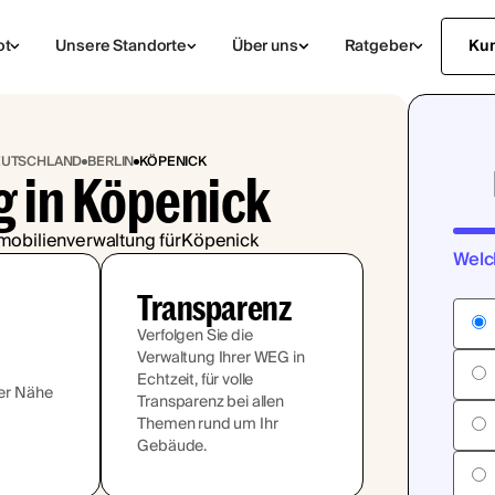
ot
Unsere Standorte
Über uns
Ratgeber
Ku
DEUTSCHLAND
BERLIN
KÖPENICK
 in Köpenick
mobilienverwaltung für
Köpenick
Welc
Transparenz
Verfolgen Sie die
Verwaltung Ihrer WEG in
Echtzeit, für volle
rer Nähe
Transparenz bei allen
Themen rund um Ihr
Gebäude.