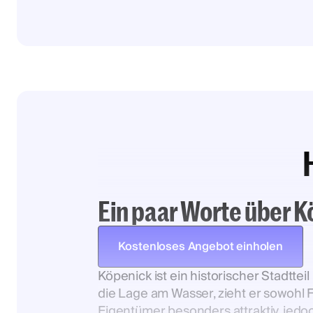
Ein paar Worte über 
Kostenloses Angebot einholen
Köpenick ist ein historischer Stadtte
die Lage am Wasser, zieht er sowohl F
Eigentümer besonders attraktiv, jedo