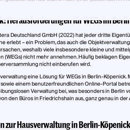
k: Herausforderungen für WEGs im Berli
tera Deutschland GmbH (2022) hat jeder dritte Eigentü
e erlebt – ein Problem, das auch die Objektverwaltung i
rsachen, weshalb viele insbesondere kleine und mitte
(WEGs) nicht mehr annehmen. Häufig beklagen Eigent
erversammlung nicht einberufen wird.
sverwaltung eine Lösung für WEGs in Berlin-Köpenick.
owie einem benutzerfreundlichen Online-Portal betreu
ibungslosen Verwaltung bei, was besonders in Berlin von
 von den Büros in Friedrichshain aus, ganz genau in de
en zur Hausverwaltung in Berlin-Köpenic