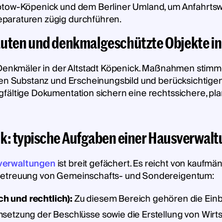
ptow-Köpenick und dem Berliner Umland, um Anfahrtswe
paraturen zügig durchführen.
uten und denkmalgeschützte Objekte in 
 Denkmäler in der Altstadt Köpenick. Maßnahmen stimme
ren Substanz und Erscheinungsbild und berücksichtige
gfältige Dokumentation sichern eine rechtssichere, p
k: typische Aufgaben einer Hausverwal
verwaltungen
ist breit gefächert. Es reicht von kaufm
Betreuung von Gemeinschafts- und Sondereigentum:
 und rechtlich):
Zu diesem Bereich gehören die Ein
etzung der Beschlüsse sowie die Erstellung von Wirt