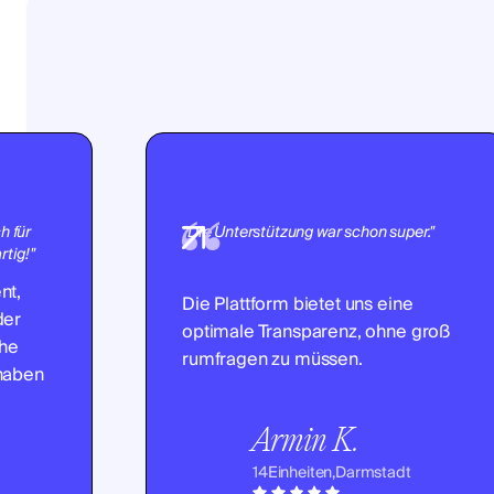
h für
"Die Unterstützung war schon super."
tig!"
nt,
Die Plattform bietet uns eine
der
optimale Transparenz, ohne groß
che
rumfragen zu müssen.
 haben
Armin K.
14
Einheiten,
Darmstadt