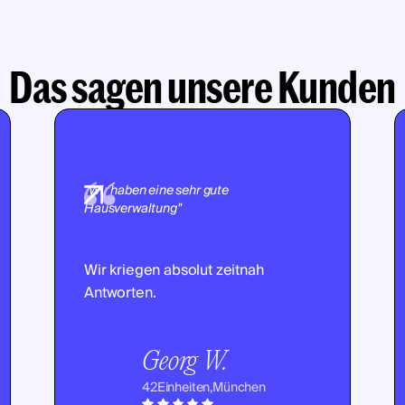
Das sagen unsere Kunden
"Wir haben eine sehr gute
Hausverwaltung"
Wir kriegen absolut zeitnah
Antworten.
Georg W.
42
Einheiten,
München