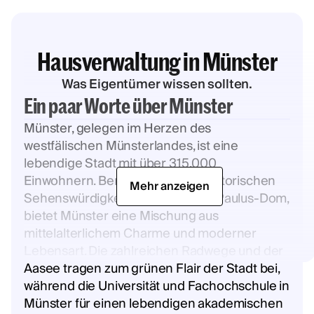
Hausverwaltung in Münster
Was Eigentümer wissen sollten.
Ein paar Worte über Münster
Münster, gelegen im Herzen des
westfälischen Münsterlandes, ist eine
lebendige Stadt mit über 315.000
Einwohnern. Berühmt für seine historischen
Mehr anzeigen
Sehenswürdigkeiten, wie dem St. Paulus-Dom,
bietet Münster eine Mischung aus
mittelalterlichem Charme und moderner
Lebensart. Die zahlreichen Radwege und der
Aasee tragen zum grünen Flair der Stadt bei,
während die Universität und Fachochschule in
Münster für einen lebendigen akademischen