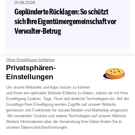
01.06.2026
Geplünderte Rücklagen: So schützt
sich Ihre Eigentümergemeinschaft vor
Verwalter-Betrug
Ohne Einwilligung fortfahren
Privatsphären-
Einstellungen
Unsere WEG-Experten & Verwalter
Um unsere Webseite und Apps nutzen zu können
und Ihnen ein optimales Website-Erlebnis zu bieten, setzen wir mit Ihrer
kümmern sich um Ihre Immobilie in
Einwilligung Cookies, Tags, Pixel und ähnliche Technologien ein. Auf der
Grundlage Ihrer Einwilligung werden Zugriffe auf unserer Website
Münster
gemessen und Funktionen für soziale Medien und Marketing umgesetzt.
Wir verwenden Cookies und andere Technologien auf unserer Website.
Weitere Informationen über die Verwendung Ihrer Daten finden Sie in
unseren Datenschutzbestimmungen.
Erreichbar von 9 bis 19 Uhr