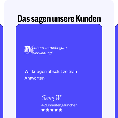
Das sagen unsere Kunden
"Wir haben eine sehr gute
Hausverwaltung"
Wir kriegen absolut zeitnah
Antworten.
Georg W.
42
Einheiten,
München