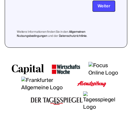
Weiter
Weitere Informationen finden Sie in den
Allgemeinen
Nutzungsbedingungen
und der
Datenschutzrichtlinie
.