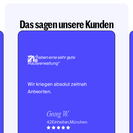
Das sagen unsere Kunden
"Wir haben eine sehr gute
Hausverwaltung"
Wir kriegen absolut zeitnah
Antworten.
Georg W.
42
Einheiten,
München