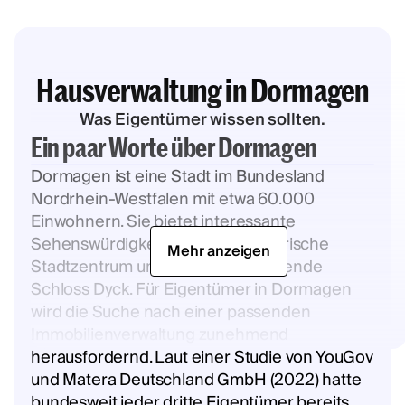
Hausverwaltung in Dormagen
Was Eigentümer wissen sollten.
Ein paar Worte über Dormagen
Dormagen ist eine Stadt im Bundesland
Nordrhein-Westfalen mit etwa 60.000
Einwohnern. Sie bietet interessante
Sehenswürdigkeiten wie das historische
Mehr anzeigen
Stadtzentrum und das beeindruckende
Schloss Dyck. Für Eigentümer in Dormagen
wird die Suche nach einer passenden
Immobilienverwaltung zunehmend
herausfordernd. Laut einer Studie von YouGov
und Matera Deutschland GmbH (2022) hatte
bundesweit jeder dritte Eigentümer bereits