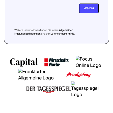
Weiter
Weitere Informationen finden Sie in den
Allgemeinen
Nutzungsbedingungen
und der
Datenschutzrichtlinie
.