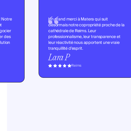
! Notre
Un grand merci à Matera qui suit
et
désormais notre copropriété proche de la
gocier
cathédrale de Reims. Leur
ser des
professionnalisme, leur transparence et
lution
leur réactivité nous apportent une vraie
tranquillité d’esprit.
Lara P
Reims