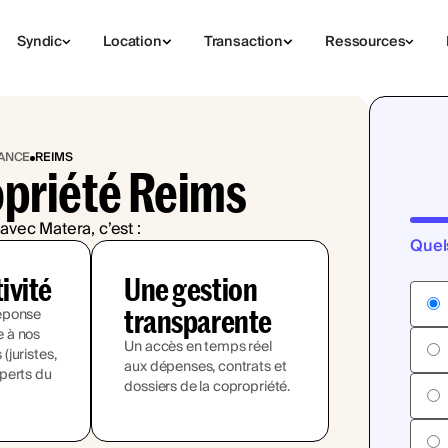
Syndic
Location
Transaction
Ressources
RANCE
REIMS
opriété Reims
avec Matera, c’est :
Quel
tivité
Une gestion
transparente
éponse
 à nos
Un accès en temps réel
juristes,
aux dépenses, contrats et
perts du
dossiers de la copropriété.