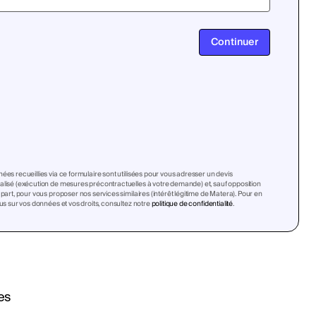
Continuer
ées recueillies via ce formulaire sont utilisées pour vous adresser un devis
lisé (exécution de mesures précontractuelles à votre demande) et, sauf opposition
 part, pour vous proposer nos services similaires (intérêt légitime de Matera). Pour en
lus sur vos données et vos droits, consultez notre
politique de confidentialité
.