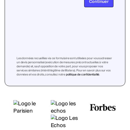
Continuer
Les données recueillies via ce formulaire sont utilisées pour vous adresser
un devis personnalisé (exécution de mesures précontractuelles à votre
demande) et, sauf opposition de votre part, pour vous proposer nos
services similaires (intérêt légitime de Matera). Pour en savoir plus sur vos
données et vos droits, consultez notre
politique de confidentialité
.