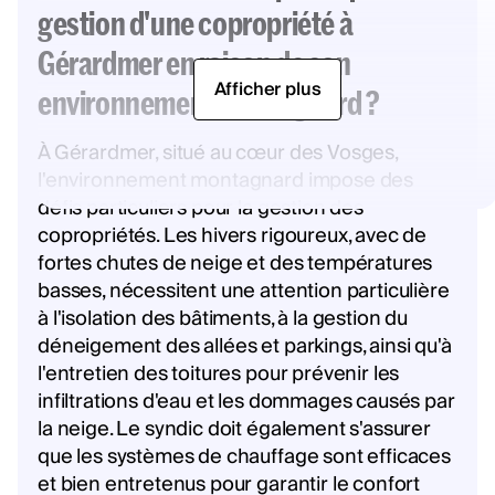
gestion d'une copropriété à
Gérardmer en raison de son
Afficher plus
environnement montagnard ?
À Gérardmer, situé au cœur des Vosges,
l'environnement montagnard impose des
défis particuliers pour la gestion des
copropriétés. Les hivers rigoureux, avec de
fortes chutes de neige et des températures
basses, nécessitent une attention particulière
à l'isolation des bâtiments, à la gestion du
déneigement des allées et parkings, ainsi qu'à
l'entretien des toitures pour prévenir les
infiltrations d'eau et les dommages causés par
la neige. Le syndic doit également s'assurer
que les systèmes de chauffage sont efficaces
et bien entretenus pour garantir le confort