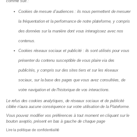
comme suit :
Marseille vote de nouvelles
Cookies de mesure d’audiences : ils nous permettent de mesurer
subventions contre les copropriétés
la fréquentation et la performance de notre plateforme, y compris
dégradées : ce qui change pour vous
des données sur la manière dont vous interagissez avec nos
13.07.2026
contenus.
Cookies réseaux sociaux et publicité : ils sont utilisés pour vous
présenter du contenu susceptible de vous plaire via des
publicités, y compris sur des sites tiers et sur les réseaux
sociaux, sur la base des pages que vous avez consultées, de
votre navigation et de l'historique de vos interactions.
Le refus des cookies analytiques, de réseaux sociaux et de publicité
ciblée n'aura aucune conséquence sur votre utilisation de la Plateforme.
Vous pouvez modifier vos préférences à tout moment en cliquant sur le
bouton axeptio, présent en bas à gauche de chaque page
Éco-rénovons Paris+ : l'aide qui
Lire la politique de confidentialité
finance jusqu'à 35 % de vos travaux