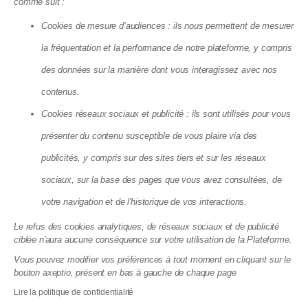
comme suit :
dégradées : ce qui change pour vous
Cookies de mesure d’audiences : ils nous permettent de mesurer
13.07.2026
la fréquentation et la performance de notre plateforme, y compris
des données sur la manière dont vous interagissez avec nos
contenus.
Cookies réseaux sociaux et publicité : ils sont utilisés pour vous
présenter du contenu susceptible de vous plaire via des
publicités, y compris sur des sites tiers et sur les réseaux
sociaux, sur la base des pages que vous avez consultées, de
votre navigation et de l'historique de vos interactions.
Le refus des cookies analytiques, de réseaux sociaux et de publicité
Éco-rénovons Paris+ : l'aide qui
ciblée n'aura aucune conséquence sur votre utilisation de la Plateforme.
finance jusqu'à 35 % de vos travaux
Vous pouvez modifier vos préférences à tout moment en cliquant sur le
bouton axeptio, présent en bas à gauche de chaque page
disparaît fin 2026
Lire la politique de confidentialité
10.07.2026