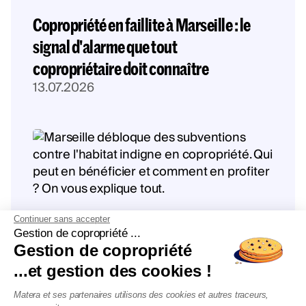
Copropriété en faillite à Marseille : le
signal d'alarme que tout
copropriétaire doit connaître
13.07.2026
Continuer sans accepter
Gestion de copropriété ...
Gestion de copropriété
...et gestion des cookies !
Marseille vote de nouvelles
Matera et ses partenaires utilisons des cookies et autres traceurs,
subventions contre les copropriétés