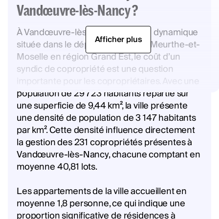
Vandœuvre-lès-Nancy ?
À Vandœuvre-lès-Nancy, une ville dynamique
Afficher plus
située dans le département de la Meurthe-et-
Moselle en région Grand Est, le coût d’un
syndic de copropriété est une question
importante pour les copropriétaires. Avec une
population de 29 723 habitants répartie sur
une superficie de 9,44 km², la ville présente
une densité de population de 3 147 habitants
par km². Cette densité influence directement
la gestion des 231 copropriétés présentes à
Vandœuvre-lès-Nancy, chacune comptant en
moyenne 40,81 lots.
Les appartements de la ville accueillent en
moyenne 1,8 personne, ce qui indique une
proportion significative de résidences à