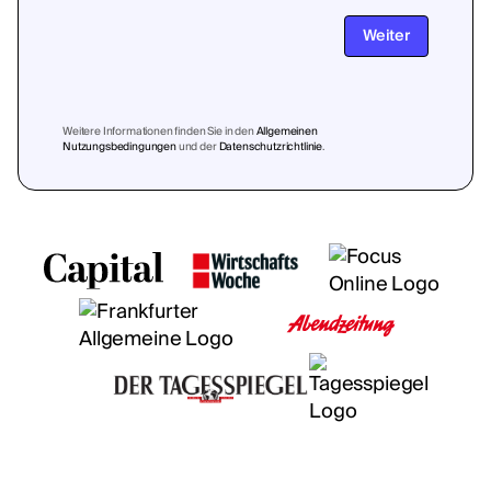
Weiter
Weitere Informationen finden Sie in den
Allgemeinen
Nutzungsbedingungen
und der
Datenschutzrichtlinie
.