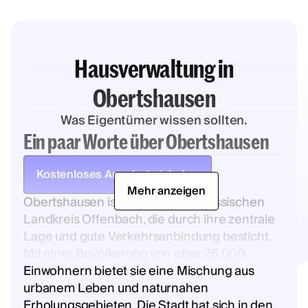
Hausverwaltung in
Obertshausen
Was Eigentümer wissen sollten.
Ein paar Worte über Obertshausen
Kostenloses Angebot einholen
Mehr anzeigen
Obertshausen ist eine Stadt im hessischen
Landkreis Offenbach, die durch ihre zentrale
Lage und gute Verkehrsanbindung besticht.
Mit einer Bevölkerung von etwa 25.000
Einwohnern bietet sie eine Mischung aus
urbanem Leben und naturnahen
Erholungsgebieten. Die Stadt hat sich in den