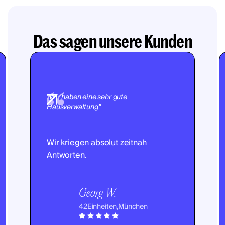
Das sagen unsere Kunden
"Wir haben eine sehr gute
Hausverwaltung"
Wir kriegen absolut zeitnah
Antworten.
Georg W.
42
Einheiten,
München