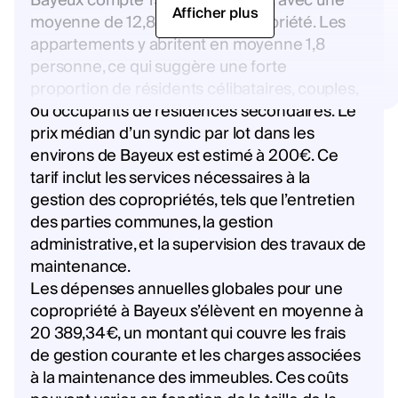
Bayeux compte 194 copropriétés, avec une
Afficher plus
moyenne de 12,82 lots par copropriété. Les
appartements y abritent en moyenne 1,8
personne, ce qui suggère une forte
proportion de résidents célibataires, couples,
ou occupants de résidences secondaires. Le
prix médian d’un syndic par lot dans les
environs de Bayeux est estimé à 200€. Ce
tarif inclut les services nécessaires à la
gestion des copropriétés, tels que l’entretien
des parties communes, la gestion
administrative, et la supervision des travaux de
maintenance.
Les dépenses annuelles globales pour une
copropriété à Bayeux s’élèvent en moyenne à
20 389,34€, un montant qui couvre les frais
de gestion courante et les charges associées
à la maintenance des immeubles. Ces coûts