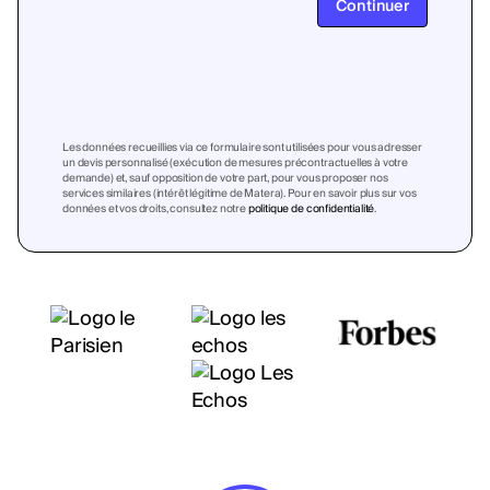
Continuer
Les données recueillies via ce formulaire sont utilisées pour vous adresser
un devis personnalisé (exécution de mesures précontractuelles à votre
demande) et, sauf opposition de votre part, pour vous proposer nos
services similaires (intérêt légitime de Matera). Pour en savoir plus sur vos
données et vos droits, consultez notre
politique de confidentialité
.