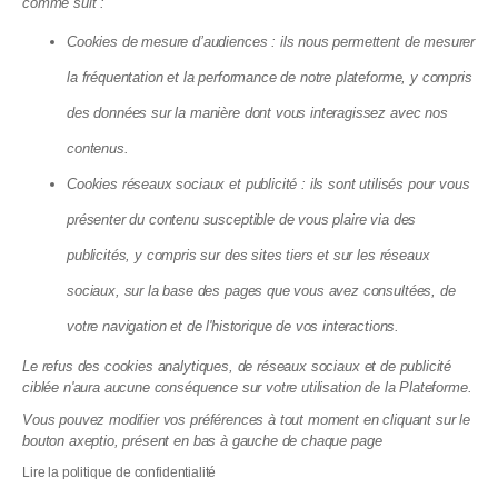
finance jusqu'à 35 % de vos travaux
comme suit :
disparaît fin 2026
Cookies de mesure d’audiences : ils nous permettent de mesurer
10.07.2026
la fréquentation et la performance de notre plateforme, y compris
des données sur la manière dont vous interagissez avec nos
contenus.
Cookies réseaux sociaux et publicité : ils sont utilisés pour vous
présenter du contenu susceptible de vous plaire via des
publicités, y compris sur des sites tiers et sur les réseaux
sociaux, sur la base des pages que vous avez consultées, de
votre navigation et de l'historique de vos interactions.
Le refus des cookies analytiques, de réseaux sociaux et de publicité
Copropriété : la réforme qui va enfin
ciblée n'aura aucune conséquence sur votre utilisation de la Plateforme.
débloquer vos travaux en 2026
Vous pouvez modifier vos préférences à tout moment en cliquant sur le
bouton axeptio, présent en bas à gauche de chaque page
10.07.2026
Lire la politique de confidentialité