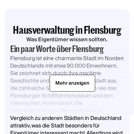
Hausverwaltung in Flensburg
Was Eigentümer wissen sollten.
Ein paar Worte über Flensburg
Flensburg ist eine charmante Stadt im Norden
Deutschlands mit etwa 90.000 Einwohnern.
Sie zeichnet sich durch ihre maritime
Geschichte und die malerische Altstadt aus,
Mehr anzeigen
die zahlreiche Sehenswürdigkeiten wie das
Flensburger Schifffahrtsmuseum und den
historischen Hafen bietet. Die
Immobilienpreise in Flensburg sind im
Vergleich zu anderen Städten in Deutschland
attraktiv, was die Stadt besonders für
Eigentümer interessant macht. Allerdings wird