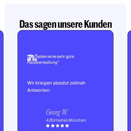
Das sagen unsere Kunden
"Wir haben eine sehr gute
Hausverwaltung"
Wir kriegen absolut zeitnah
Antworten.
Georg W.
42
Einheiten,
München