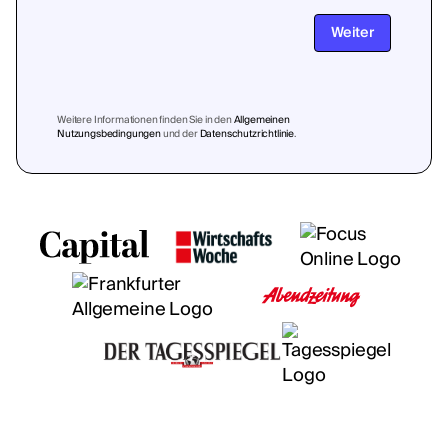
Weiter
Weitere Informationen finden Sie in den
Allgemeinen
Nutzungsbedingungen
und der
Datenschutzrichtlinie
.