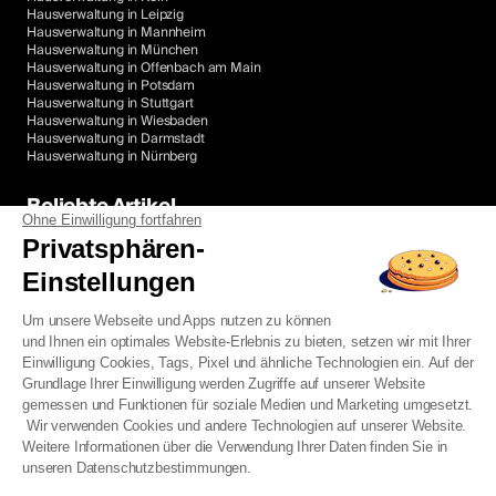
Hausverwaltung in Leipzig
Hausverwaltung in Mannheim
Hausverwaltung in München
Hausverwaltung in Offenbach am Main
Hausverwaltung in Potsdam
Hausverwaltung in Stuttgart
Hausverwaltung in Wiesbaden
Hausverwaltung in Darmstadt
Hausverwaltung in Nürnberg
Beliebte Artikel
Ohne Einwilligung fortfahren
WEG-Konto: Was Eigentümer wissen müssen
Privatsphären-
Hausverwaltung kündigt – Was nun?
WEG ohne Verwalter: Was tun?
Einstellungen
Hausverwaltung kündigen: So geht's
Beschwerdestelle gegen Hausverwaltungen
WEG-Selbstverwaltung erklärt
Um unsere Webseite und Apps nutzen zu können
Eigentümer als Hausverwalter
und Ihnen ein optimales Website-Erlebnis zu bieten, setzen wir mit Ihrer
Jahresabrechnung in der WEG
Einwilligung Cookies, Tags, Pixel und ähnliche Technologien ein. Auf der
Umlaufbeschluss in der WEG
Grundlage Ihrer Einwilligung werden Zugriffe auf unserer Website
Hausverwaltung: Definition, Aufgaben & Kosten
gemessen und Funktionen für soziale Medien und Marketing umgesetzt.
Wir verwenden Cookies und andere Technologien auf unserer Website.
Matera Deutschland GmbH, Andreasstraße 72, 10243 Berlin
Weitere Informationen über die Verwendung Ihrer Daten finden Sie in
unseren Datenschutzbestimmungen.
Rechtliche Dokumente
Allgemeine Nutzungsbedingungen
Impressum
Datenschutzrichtlinie
Sitemap