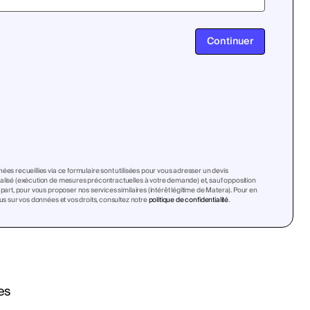
Continuer
ées recueillies via ce formulaire sont utilisées pour vous adresser un devis
lisé (exécution de mesures précontractuelles à votre demande) et, sauf opposition
 part, pour vous proposer nos services similaires (intérêt légitime de Matera). Pour en
lus sur vos données et vos droits, consultez notre
politique de confidentialité
.