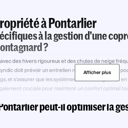
ropriété à Pontarlier
pécifiques à la gestion d'une copr
montagnard ?
, avec des hivers rigoureux et des chutes de neige fréqu
ndic doit prévoir un entretien régulier des toitures pour 
Afficher plus
gs, et s'assurer que les systèmes de chauffage sont en
alement cruciale pour maintenir un confort optimal to
ntarlier peut-il optimiser la ge