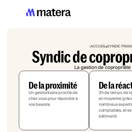
ACCUEIL
SYNDIC FRAN
Syndic de copropr
La gestion de copropriété 
De la proximité
De la réac
Un gestionnaire proche de
3h de temps de r
chez vous pour répondre à
en moyenne grâce
vos besoins
nombreux experts (
comptables, et ex
bâtiment)