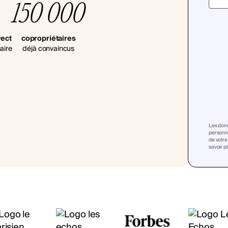
150 000
rect
copropriétaires
aire
déjà convaincus
Les donn
personna
de votre
savoir p