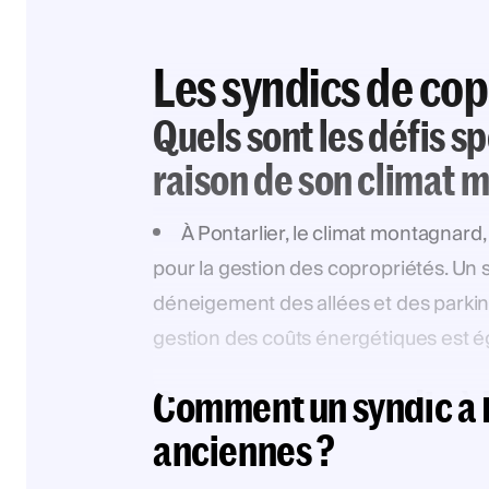
Les syndics de cop
Quels sont les défis s
raison de son climat 
À Pontarlier, le climat montagnard
pour la gestion des copropriétés. Un sy
déneigement des allées et des parkin
gestion des coûts énergétiques est ég
Comment un syndic à Po
anciennes ?