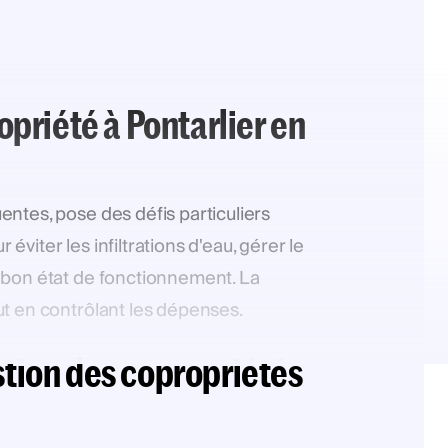
opriété à Pontarlier en
entes, pose des défis particuliers
éviter les infiltrations d'eau, gérer le
 bon état de fonctionnement. La
ut en contrôlant les dépenses.
stion des copropriétés