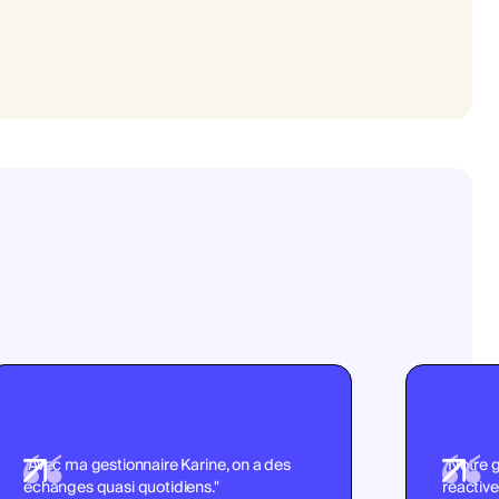
"Avec ma gestionnaire Karine, on a des
"Notre g
échanges quasi quotidiens."
réactive