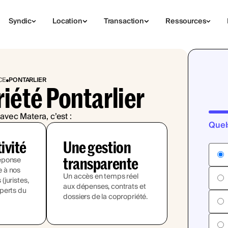
Syndic
Location
Transaction
Ressources
CE
PONTARLIER
iété Pontarlier
avec Matera, c’est :
Quel
tivité
Une gestion
transparente
éponse
 à nos
Un accès en temps réel
juristes,
aux dépenses, contrats et
perts du
dossiers de la copropriété.