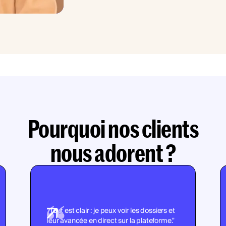
Pourquoi nos clients
nous adorent ?
"Tout est clair : je peux voir les dossiers et
leur avancée en direct sur la plateforme."