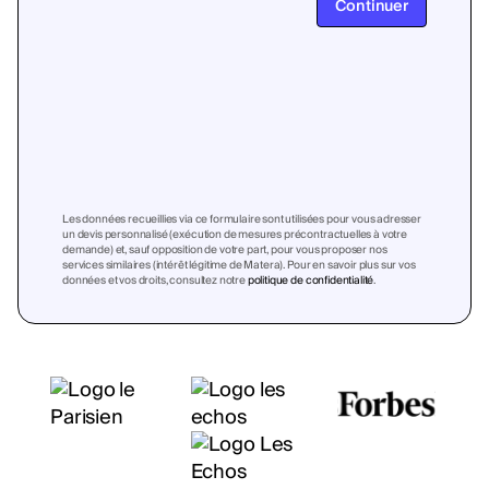
Continuer
Les données recueillies via ce formulaire sont utilisées pour vous adresser
un devis personnalisé (exécution de mesures précontractuelles à votre
demande) et, sauf opposition de votre part, pour vous proposer nos
services similaires (intérêt légitime de Matera). Pour en savoir plus sur vos
données et vos droits, consultez notre
politique de confidentialité
.