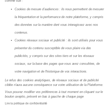
comme suit :
Cookies de mesure d’audiences : ils nous permettent de mesurer
la fréquentation et la performance de notre plateforme, y compris
des données sur la manière dont vous interagissez avec nos
contenus.
Cookies réseaux sociaux et publicité : ils sont utilisés pour vous
présenter du contenu susceptible de vous plaire via des
Éco-rénovons Paris+ : l'aide qui
publicités, y compris sur des sites tiers et sur les réseaux
finance jusqu'à 35 % de vos travaux
sociaux, sur la base des pages que vous avez consultées, de
disparaît fin 2026
votre navigation et de l'historique de vos interactions.
10.07.2026
Le refus des cookies analytiques, de réseaux sociaux et de publicité
ciblée n'aura aucune conséquence sur votre utilisation de la Plateforme.
Vous pouvez modifier vos préférences à tout moment en cliquant sur le
bouton axeptio, présent en bas à gauche de chaque page
Lire la politique de confidentialité