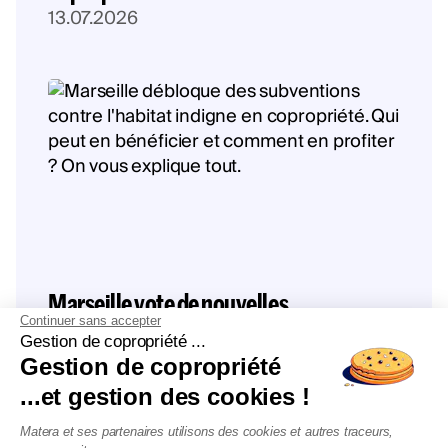
13.07.2026
Marseille vote de nouvelles
Continuer sans accepter
subventions contre les copropriétés
Gestion de copropriété ...
dégradées : ce qui change pour vous
Gestion de copropriété
13.07.2026
...et gestion des cookies !
Matera et ses partenaires utilisons des cookies et autres traceurs,