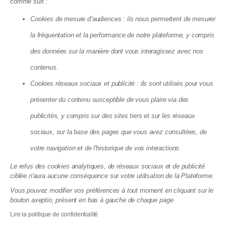
comme suit :
Cookies de mesure d’audiences : ils nous permettent de mesurer
la fréquentation et la performance de notre plateforme, y compris
des données sur la manière dont vous interagissez avec nos
contenus.
Cookies réseaux sociaux et publicité : ils sont utilisés pour vous
présenter du contenu susceptible de vous plaire via des
publicités, y compris sur des sites tiers et sur les réseaux
Climatisation en copropriété en 2026 :
sociaux, sur la base des pages que vous avez consultées, de
ce que la canicule a vraiment changé
votre navigation et de l'historique de vos interactions.
23.07.2026
Le refus des cookies analytiques, de réseaux sociaux et de publicité
ciblée n'aura aucune conséquence sur votre utilisation de la Plateforme.
Vous pouvez modifier vos préférences à tout moment en cliquant sur le
bouton axeptio, présent en bas à gauche de chaque page
Lire la politique de confidentialité