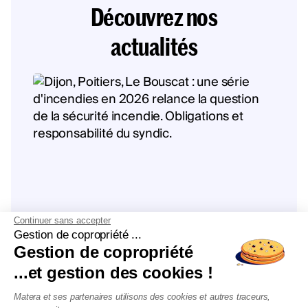
Découvrez nos
actualités
Continuer sans accepter
Incendies dans des immeubles cet été
Gestion de copropriété ...
2026 : ce que la loi impose vraiment à
Gestion de copropriété
votre syndic
...et gestion des cookies !
03.08.2026
Matera et ses partenaires utilisons des cookies et autres traceurs,