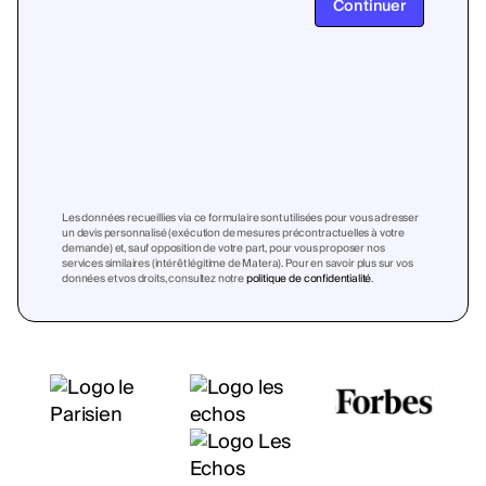
Continuer
Les données recueillies via ce formulaire sont utilisées pour vous adresser
un devis personnalisé (exécution de mesures précontractuelles à votre
demande) et, sauf opposition de votre part, pour vous proposer nos
services similaires (intérêt légitime de Matera). Pour en savoir plus sur vos
données et vos droits, consultez notre
politique de confidentialité
.