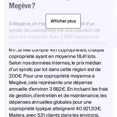
Megève ?
Afficher plus
À Megève, en Haute-Savoie, le coût d'un
syndic de copropriété est une question clé
pour les résidents. Avec 2 999 habitants et
une densité de population de 68 habitants par
km², la ville compte 451 copropriétés, chaque
copropriété ayant en moyenne 18,41 lots.
Selon nos données internes, le prix médian
d'un syndic par lot dans cette région est de
200€. Pour une copropriété moyenne à
Megève, cela représente une dépense
annuelle d'environ 3 682€. En incluant les frais
de gestion, d'entretien et de maintenance, les
dépenses annuelles globales pour une
copropriété typique atteignent 40 921,53€.
Matera, avec 531 clients dans les environs,